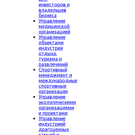
инвесторов и
владельцев
бизнеса
Управление
медицинской
организацией
Управление
объектами
индустрии
отдыха,
туризма и
развлечений
Спортивный
менеджмент и
международные
спортивные
организации
Управление
экологическими
организациями
и проектами
Управление
индустрией
драгоценных
камней и