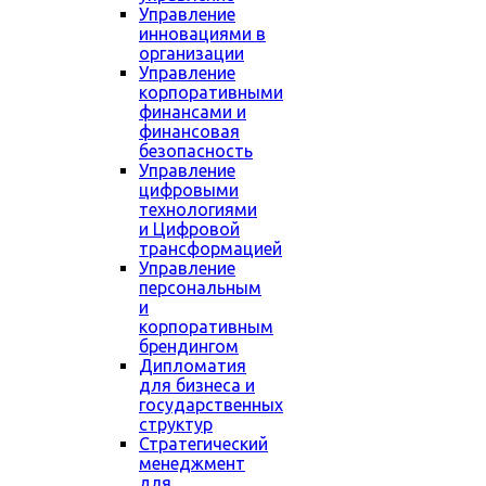
Управление
инновациями в
организации
Управление
корпоративными
финансами и
финансовая
безопасность
Управление
цифровыми
технологиями
и Цифровой
трансформацией
Управление
персональным
и
корпоративным
брендингом
Дипломатия
для бизнеса и
государственных
структур
Стратегический
менеджмент
для