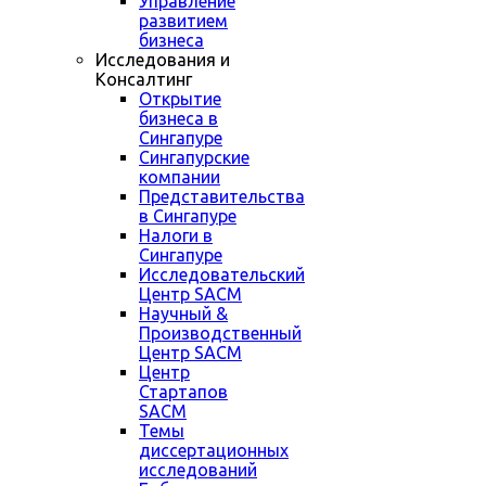
Управление
развитием
бизнеса
Исследования и
Консалтинг
Открытие
бизнеса в
Сингапуре
Сингапурские
компании
Представительства
в Сингапуре
Налоги в
Сингапуре
Исследовательский
Центр SACM
Научный &
Производственный
Центр SACM
Центр
Стартапов
SACM
Темы
диссертационных
исследований