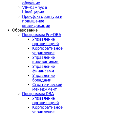
обучение
VIP-Кампус в
Швейцарии
Пре-Докторантура и
повышение
квалификации
Образование
Программы Pre-DBA
Управление
организацией
Корпоративное
управление
Управление
инновациями
Управление
финансами
Управление
брендами
Стратегический
менеджмент
Программы DBA
Управление
организацией
Корпоративное
управление