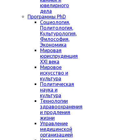
ювелирного
дела
Программы PhD
Социология,
Политология,
Культурология,
Философия,
Экономика
Мировая
юриспруденция
XXI века
Мировое
искусство и
культура
Политическая
наука и
культура
Технологии
здравоохранения
и продления
жизни
Управление
медицинской
организацией