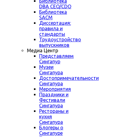
Библиотека
DBA CEO/CDO
Библиотека
SACM
Диссертация:
правила и
стандарты
Трудоустройство
выпускников
Медиа Центр
Представляем
Сингапур
Музеи
Сингапура
Достопримечательности
Сингапура
Мероприятия
Праздники и
Фестивали
Сингапура
Рестораны и
кухня
Сингапура
Блогеры о
Сингапуре