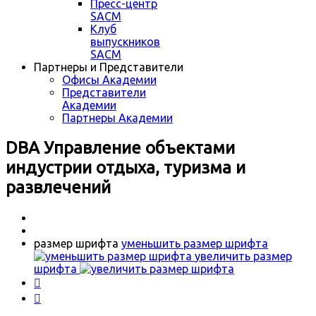
Пресс-центр
SACM
Клуб
выпускников
SACM
Партнеры и Представители
Офисы Академии
Представители
Академии
Партнеры Академии
DBA Управление объектами
индустрии отдыха, туризма и
развлечений
размер шрифта
уменьшить размер шрифта
увеличить размер
шрифта

