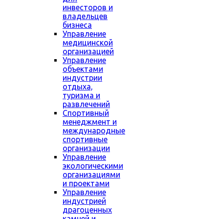
инвесторов и
владельцев
бизнеса
Управление
медицинской
организацией
Управление
объектами
индустрии
отдыха,
туризма и
развлечений
Спортивный
менеджмент и
международные
спортивные
организации
Управление
экологическими
организациями
и проектами
Управление
индустрией
драгоценных
камней и