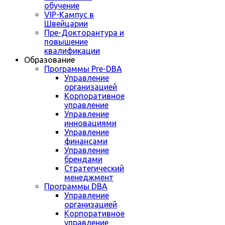
обучение
VIP-Кампус в
Швейцарии
Пре-Докторантура и
повышение
квалификации
Образование
Программы Pre-DBA
Управление
организацией
Корпоративное
управление
Управление
инновациями
Управление
финансами
Управление
брендами
Стратегический
менеджмент
Программы DBA
Управление
организацией
Корпоративное
управление