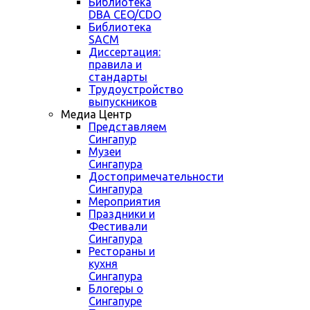
Библиотека
DBA CEO/CDO
Библиотека
SACM
Диссертация:
правила и
стандарты
Трудоустройство
выпускников
Медиа Центр
Представляем
Сингапур
Музеи
Сингапура
Достопримечательности
Сингапура
Мероприятия
Праздники и
Фестивали
Сингапура
Рестораны и
кухня
Сингапура
Блогеры о
Сингапуре