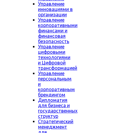
Управление
инновациями в
организации
Управление
корпоративными
финансами и
финансовая
безопасность
Управление
цифровыми
технологиями
и Цифровой
трансформацией
Управление
персональным
и
корпоративным
брендингом
Дипломатия
для бизнеса и
государственных
структур
Стратегический
менеджмент
для