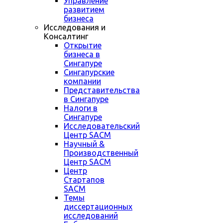
Управление
развитием
бизнеса
Исследования и
Консалтинг
Открытие
бизнеса в
Сингапуре
Сингапурские
компании
Представительства
в Сингапуре
Налоги в
Сингапуре
Исследовательский
Центр SACM
Научный &
Производственный
Центр SACM
Центр
Стартапов
SACM
Темы
диссертационных
исследований