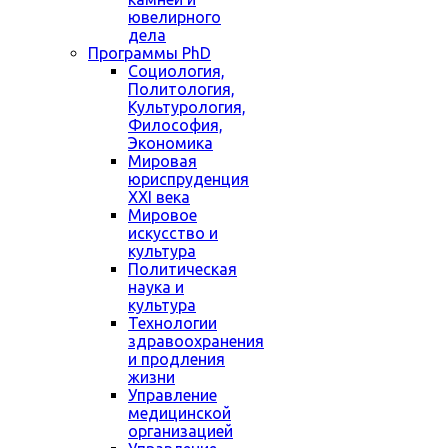
ювелирного
дела
Программы PhD
Социология,
Политология,
Культурология,
Философия,
Экономика
Мировая
юриспруденция
XXI века
Мировое
искусство и
культура
Политическая
наука и
культура
Технологии
здравоохранения
и продления
жизни
Управление
медицинской
организацией