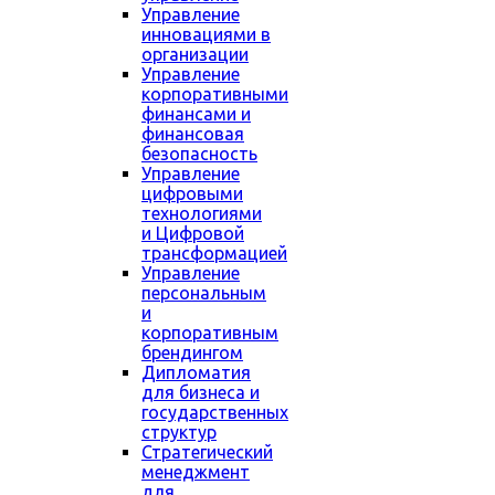
Управление
инновациями в
организации
Управление
корпоративными
финансами и
финансовая
безопасность
Управление
цифровыми
технологиями
и Цифровой
трансформацией
Управление
персональным
и
корпоративным
брендингом
Дипломатия
для бизнеса и
государственных
структур
Стратегический
менеджмент
для