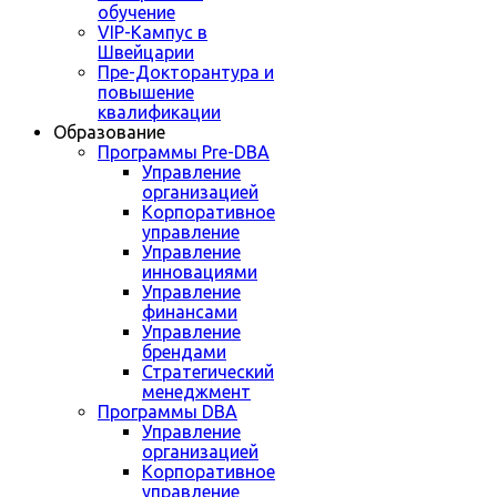
обучение
VIP-Кампус в
Швейцарии
Пре-Докторантура и
повышение
квалификации
Образование
Программы Pre-DBA
Управление
организацией
Корпоративное
управление
Управление
инновациями
Управление
финансами
Управление
брендами
Стратегический
менеджмент
Программы DBA
Управление
организацией
Корпоративное
управление