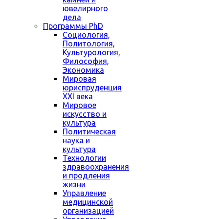
ювелирного
дела
Программы PhD
Социология,
Политология,
Культурология,
Философия,
Экономика
Мировая
юриспруденция
XXI века
Мировое
искусство и
культура
Политическая
наука и
культура
Технологии
здравоохранения
и продления
жизни
Управление
медицинской
организацией