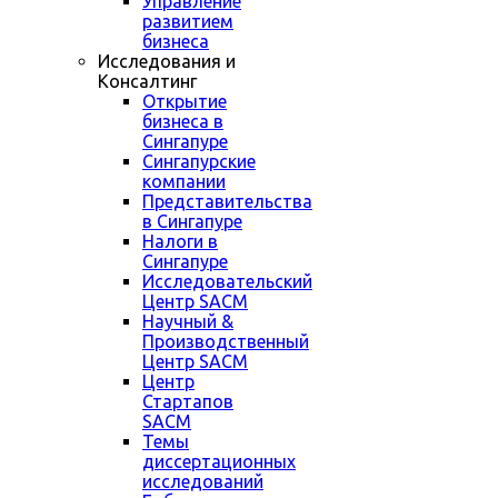
Управление
развитием
бизнеса
Исследования и
Консалтинг
Открытие
бизнеса в
Сингапуре
Сингапурские
компании
Представительства
в Сингапуре
Налоги в
Сингапуре
Исследовательский
Центр SACM
Научный &
Производственный
Центр SACM
Центр
Стартапов
SACM
Темы
диссертационных
исследований