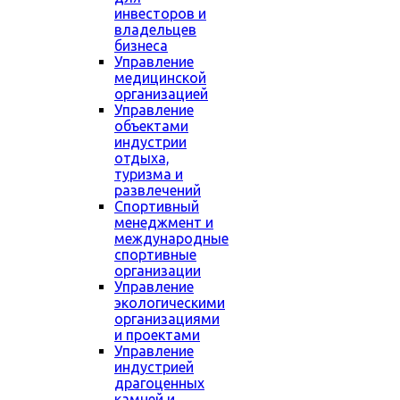
инвесторов и
владельцев
бизнеса
Управление
медицинской
организацией
Управление
объектами
индустрии
отдыха,
туризма и
развлечений
Спортивный
менеджмент и
международные
спортивные
организации
Управление
экологическими
организациями
и проектами
Управление
индустрией
драгоценных
камней и