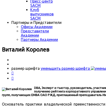
Пресс-центр
SACM
Клуб
выпускников
SACM
Партнеры и Представители
Офисы Академии
Представители
Академии
Партнеры Академии
Виталий Королев
размер шрифта
уменьшить размер шрифта


DBA, Эксперт и тьютор, руководитель, участн
получению рейтинга корпоративного управлени
групп, получающих EMBA ОАО РЖД, приглашенный преподаватель Ин
Основатель практики владельческой преемственности