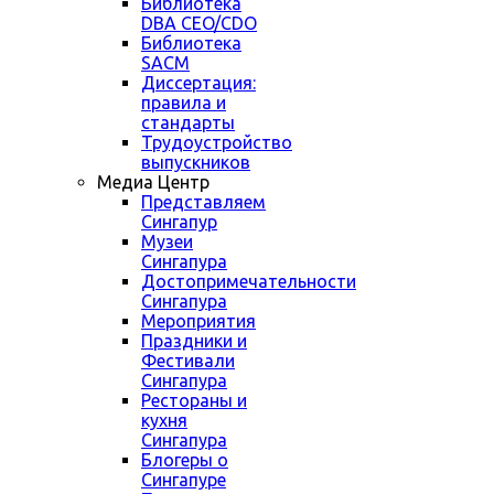
Библиотека
DBA CEO/CDO
Библиотека
SACM
Диссертация:
правила и
стандарты
Трудоустройство
выпускников
Медиа Центр
Представляем
Сингапур
Музеи
Сингапура
Достопримечательности
Сингапура
Мероприятия
Праздники и
Фестивали
Сингапура
Рестораны и
кухня
Сингапура
Блогеры о
Сингапуре