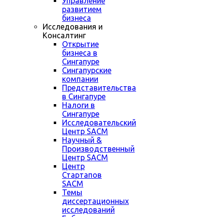
Управление
развитием
бизнеса
Исследования и
Консалтинг
Открытие
бизнеса в
Сингапуре
Сингапурские
компании
Представительства
в Сингапуре
Налоги в
Сингапуре
Исследовательский
Центр SACM
Научный &
Производственный
Центр SACM
Центр
Стартапов
SACM
Темы
диссертационных
исследований