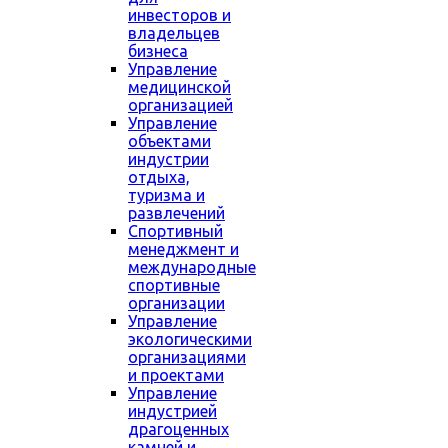
инвесторов и
владельцев
бизнеса
Управление
медицинской
организацией
Управление
объектами
индустрии
отдыха,
туризма и
развлечений
Спортивный
менеджмент и
международные
спортивные
организации
Управление
экологическими
организациями
и проектами
Управление
индустрией
драгоценных
камней и