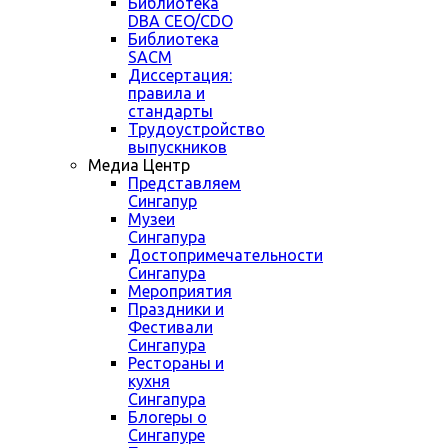
Библиотека
DBA CEO/CDO
Библиотека
SACM
Диссертация:
правила и
стандарты
Трудоустройство
выпускников
Медиа Центр
Представляем
Сингапур
Музеи
Сингапура
Достопримечательности
Сингапура
Мероприятия
Праздники и
Фестивали
Сингапура
Рестораны и
кухня
Сингапура
Блогеры о
Сингапуре