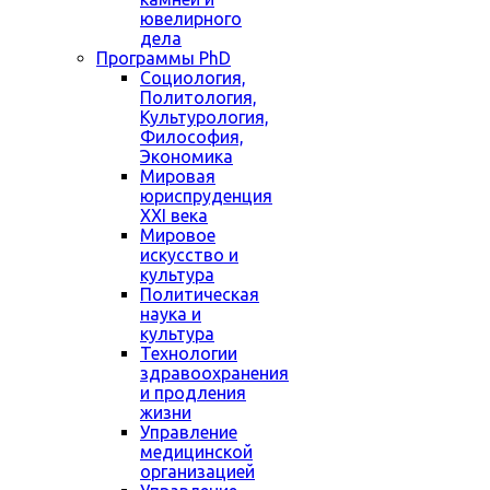
ювелирного
дела
Программы PhD
Социология,
Политология,
Культурология,
Философия,
Экономика
Мировая
юриспруденция
XXI века
Мировое
искусство и
культура
Политическая
наука и
культура
Технологии
здравоохранения
и продления
жизни
Управление
медицинской
организацией