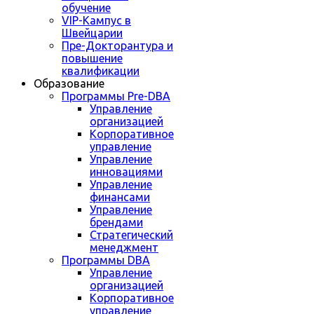
обучение
VIP-Кампус в
Швейцарии
Пре-Докторантура и
повышение
квалификации
Образование
Программы Pre-DBA
Управление
организацией
Корпоративное
управление
Управление
инновациями
Управление
финансами
Управление
брендами
Стратегический
менеджмент
Программы DBA
Управление
организацией
Корпоративное
управление