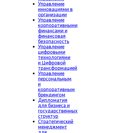
Управление
инновациями в
организации
Управление
корпоративными
финансами и
финансовая
безопасность
Управление
цифровыми
технологиями
и Цифровой
трансформацией
Управление
персональным
и
корпоративным
брендингом
Дипломатия
для бизнеса и
государственных
структур
Стратегический
менеджмент
для