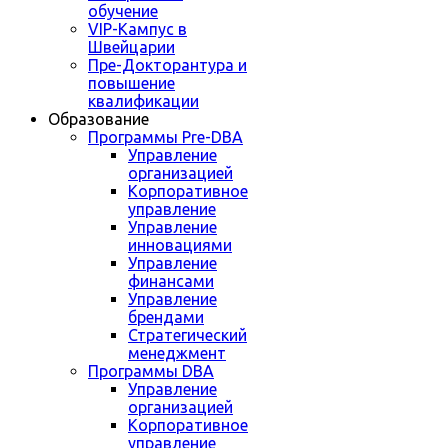
обучение
VIP-Кампус в
Швейцарии
Пре-Докторантура и
повышение
квалификации
Образование
Программы Pre-DBA
Управление
организацией
Корпоративное
управление
Управление
инновациями
Управление
финансами
Управление
брендами
Стратегический
менеджмент
Программы DBA
Управление
организацией
Корпоративное
управление