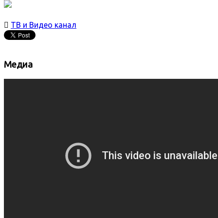

ТВ и Видео канал
Медиа