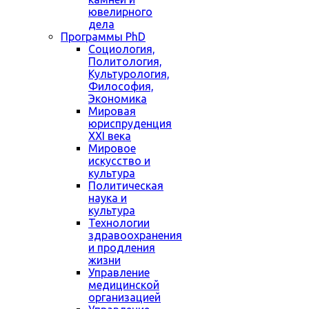
ювелирного
дела
Программы PhD
Социология,
Политология,
Культурология,
Философия,
Экономика
Мировая
юриспруденция
XXI века
Мировое
искусство и
культура
Политическая
наука и
культура
Технологии
здравоохранения
и продления
жизни
Управление
медицинской
организацией