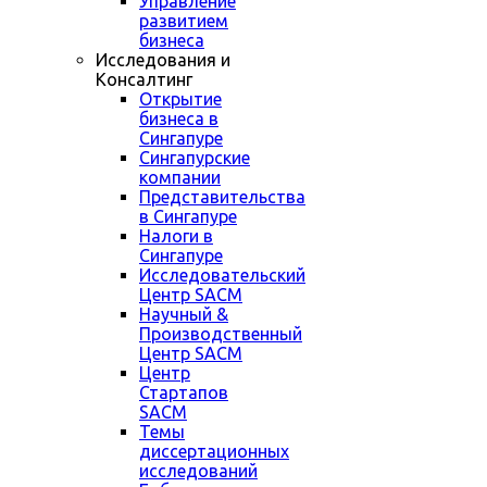
Управление
развитием
бизнеса
Исследования и
Консалтинг
Открытие
бизнеса в
Сингапуре
Сингапурские
компании
Представительства
в Сингапуре
Налоги в
Сингапуре
Исследовательский
Центр SACM
Научный &
Производственный
Центр SACM
Центр
Стартапов
SACM
Темы
диссертационных
исследований