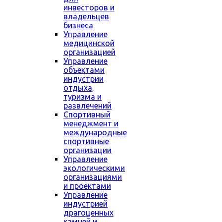
инвесторов и
владельцев
бизнеса
Управление
медицинской
организацией
Управление
объектами
индустрии
отдыха,
туризма и
развлечений
Спортивный
менеджмент и
международные
спортивные
организации
Управление
экологическими
организациями
и проектами
Управление
индустрией
драгоценных
камней и