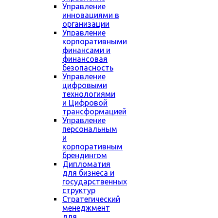
Управление
инновациями в
организации
Управление
корпоративными
финансами и
финансовая
безопасность
Управление
цифровыми
технологиями
и Цифровой
трансформацией
Управление
персональным
и
корпоративным
брендингом
Дипломатия
для бизнеса и
государственных
структур
Стратегический
менеджмент
для