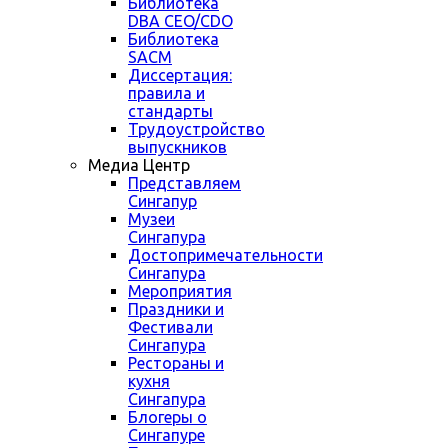
Библиотека
DBA CEO/CDO
Библиотека
SACM
Диссертация:
правила и
стандарты
Трудоустройство
выпускников
Медиа Центр
Представляем
Сингапур
Музеи
Сингапура
Достопримечательности
Сингапура
Мероприятия
Праздники и
Фестивали
Сингапура
Рестораны и
кухня
Сингапура
Блогеры о
Сингапуре