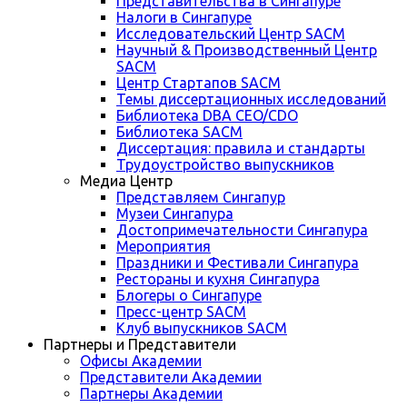
Представительства в Сингапуре
Налоги в Сингапуре
Исследовательский Центр SACM
Научный & Производственный Центр
SACM
Центр Стартапов SACM
Темы диссертационных исследований
Библиотека DBA CEO/CDO
Библиотека SACM
Диссертация: правила и стандарты
Трудоустройство выпускников
Медиа Центр
Представляем Сингапур
Музеи Сингапура
Достопримечательности Сингапура
Мероприятия
Праздники и Фестивали Сингапура
Рестораны и кухня Сингапура
Блогеры о Сингапуре
Пресс-центр SACM
Клуб выпускников SACM
Партнеры и Представители
Офисы Академии
Представители Академии
Партнеры Академии