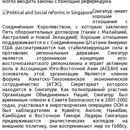
могло вводить законы с помощью референдума.
Сингапур имеет
хорошие
отношения с
Соединённым Королевством, с которым заключил
Пять оборонительных договоров (также с Малайзией,
Австралией и Новой Зеландией). Хорошие отношения
поддерживаются и с Соединёнными Штатами Америки:
США рассматриваются как стабилизирующая сила в
противовес региональным державам. Сингапур
является сторонником концепции юго-
восточноазиатского регионализма и играет активную
роль в Ассоциации Юго-Восточной Азии (АСЕАН) как
основатель этой организации. Является членом
форума Азиатско-Тихоокеанское экономическое
сотрудничество (АТЭС), Секретариат которого
находится в Сингапуре. Как полноправный участник
Организации Объединенных Наций, Сингапур был
временным членом в Совете Безопасности в 2001-2002
годах, участвовал в миротворческих операциях ООН и
был наблюдателем в Кувейте, Анголе, Намибии,
Камбодже и Восточном Тиморе. Лидеры Сингапура
придерживаются реалистических взглядов на
внешнюю политику, они воспринимают мир по Гоббсу,