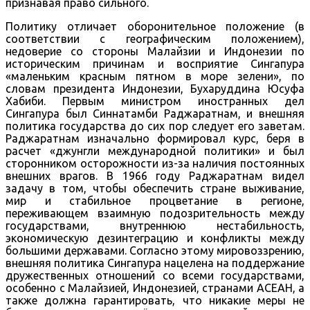
признавая право сильного.
Политику отличает оборонительное положение (в
соответствии с географическим положением),
недоверие со стороны Малайзии и Индонезии по
историческим причинам и восприятие Сингапура
«маленьким красным пятном в море зелени», по
словам президента Индонезии, Бухаруддина Юсуфа
Хабиби. Первым министром иностранных дел
Сингапура был Синнатамби Раджаратнам, и внешняя
политика государства до сих пор следует его заветам.
Раджаратнам изначально формировал курс, беря в
расчет «джунгли международной политики» и был
сторонником осторожности из-за наличия постоянных
внешних врагов. В 1966 году Раджаратнам видел
задачу в том, чтобы обеспечить стране выживание,
мир и стабильное процветание в регионе,
переживающем взаимную подозрительность между
государствами, внутреннюю нестабильность,
экономическую дезинтеграцию и конфликты между
большими державами. Согласно этому мировоззрению,
внешняя политика Сингапура нацелена на поддержание
дружественных отношений со всеми государствами,
особенно с Малайзией, Индонезией, странами АСЕАН, а
также должна гарантировать, что никакие меры не