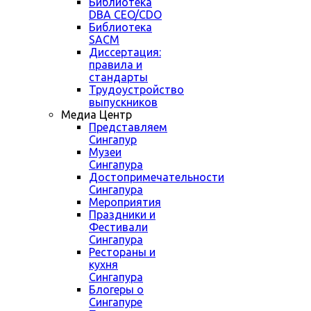
Библиотека
DBA CEO/CDO
Библиотека
SACM
Диссертация:
правила и
стандарты
Трудоустройство
выпускников
Медиа Центр
Представляем
Сингапур
Музеи
Сингапура
Достопримечательности
Сингапура
Мероприятия
Праздники и
Фестивали
Сингапура
Рестораны и
кухня
Сингапура
Блогеры о
Сингапуре