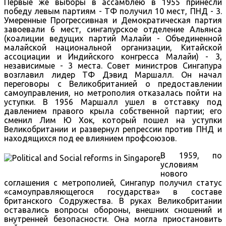
Первые же выборы в ассамблею в 1955 принесли
победу левым партиям - ТФ получил 10 мест, ПНД - 3.
Умеренные Прогрессивная и Демократическая партия
завоевали 6 мест, сингапурское отделение Альянса
(коалиции ведущих партий Малайи - Объединенной
малайской национальной организации, Китайской
ассоциации и Индийского конгресса Малайи) - 3,
независимые - 3 места. Совет министров Сингапура
возглавил лидер ТФ Дэвид Маршалл. Он начал
переговоры с Великобританией о предоставлении
самоуправления, но метрополия отказалась пойти на
уступки. В 1956 Маршалл ушел в отставку под
давлением правого крыла собственной партии; его
сменил Лим Ю Хок, который пошел на уступки
Великобритании и развернул репрессии против ПНД и
находящихся под ее влиянием профсоюзов.
В 1959, по
условиям
нового
соглашения с метрополией, Сингапур получил статус
«самоуправляющегося государства» в составе
британского Содружества. В руках Великобритании
оставались вопросы обороны, внешних сношений и
внутренней безопасности. Она могла приостановить