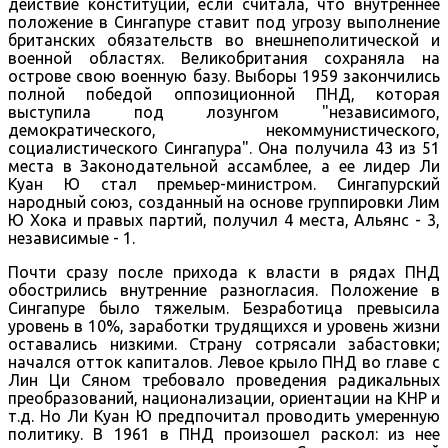
действие конституции, если считала, что внутреннее
положение в Сингапуре ставит под угрозу выполнение
британских обязательств во внешнеполитической и
военной областях. Великобритания сохраняла на
острове свою военную базу. Выборы 1959 закончились
полной победой оппозиционной ПНД, которая
выступила под лозунгом "независимого,
демократического, некоммунистического,
социалистического Сингапура". Она получила 43 из 51
места в Законодательной ассамблее, а ее лидер Ли
Куан Ю стал премьер-министром. Сингапурский
народный союз, созданный на основе группировки Лим
Ю Хока и правых партий, получил 4 места, Альянс - 3,
независимые - 1.
Почти сразу после прихода к власти в рядах ПНД
обострились внутренние разногласия. Положение в
Сингапуре было тяжелым. Безработица превысила
уровень в 10%, заработки трудящихся и уровень жизни
оставались низкими. Страну сотрясали забастовки;
начался отток капиталов. Левое крыло ПНД во главе с
Лин Ци Сяном требовало проведения радикальных
преобразований, национализации, ориентации на КНР и
т.д. Но Ли Куан Ю предпочитал проводить умеренную
политику. В 1961 в ПНД произошел раскол: из нее