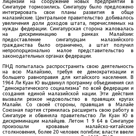
лицензий на сооружение новых предприятий в
Сингапуре тормозились. Сингапуру было предложено
интегрировать свои планы развития в обще
малазийские. Центральное правительство добивалось
увеличения доли доходов штата, перечисляемых на
нужды федерации. Сингапурская сторона жаловалась
на дискриминацию в рамках Малайзии:
предоставление сингапурцам малазийского
гражданства было ограничено, а штат получил
непропорционально малое представительство в
законодательных органах федерации.
ПНД попыталась распространить свою деятельность
на всю Малайзию, требуя ее демократизации и
большего равноправия для китайского населения. В
1964 Ли Куан Ю выдвинул программу объединения сил
"демократического социализма" по всей федерации и
создания единой малазийской нации. Эти действия
вызвали резкое недовольство в правящих кругах
Малайи. Со своей стороны, правящая в Малайе
Союзная партия стремилась расширить свою работу в
Сингапуре и обвиняла правительство Ли Куан Ю в
дискриминации малайцев. Летом 1 9 64 в Сингапуре
произошли кровавые малайско-китайские
столкновения, более 20 человек погибли; власти ввели