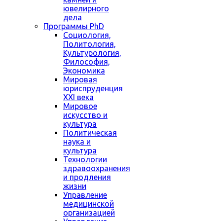
ювелирного
дела
Программы PhD
Социология,
Политология,
Культурология,
Философия,
Экономика
Мировая
юриспруденция
XXI века
Мировое
искусство и
культура
Политическая
наука и
культура
Технологии
здравоохранения
и продления
жизни
Управление
медицинской
организацией