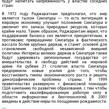
будут нагнетать напряжённость у властей соседних
стран.
В 1972 году Раджаратнам предполагал, что мир
является тылом Сингапура — то есть интеграция в
мировую экономику улучшит положение Сингапура и
увеличит его запасы природных ресурсов, которых
крайне мало. Таким образом, Раджарантам верил, что
поддержание баланса сил является приоритетным, в
противовес превращению Сингапура в фактического
вассала более крупных держав, и станет основой для
становления свободной независимой внешней
политики. Интересы великих держав в Сингапуре также
будут удерживать региональные государства от
вмешательства в свободу действий на мировой
арене. На рубеже 21 столетия власти Сингапура
предприняли новые усилия для того, чтобы
восстановить темпы экономического роста и решить
демографические проблемы страны. В 1999
правительство развернуло с финансовой помощью
США кампанию по развитию образования, с тем чтобы
подготовить квалифицированную рабочую силу в
области информатики и биотехнологий. В 2001
введены в действие меры по поощрению рождаемости.