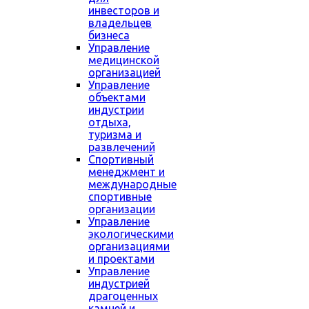
инвесторов и
владельцев
бизнеса
Управление
медицинской
организацией
Управление
объектами
индустрии
отдыха,
туризма и
развлечений
Спортивный
менеджмент и
международные
спортивные
организации
Управление
экологическими
организациями
и проектами
Управление
индустрией
драгоценных
камней и