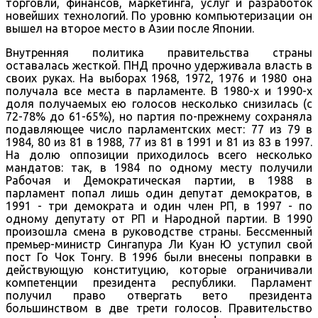
торговли, финансов, маркетинга, услуг и разработок
новейших технологий. По уровню компьютеризации он
вышел на второе место в Азии после Японии.
Внутренняя политика правительства страны
оставалась жесткой. ПНД прочно удерживала власть в
своих руках. На выборах 1968, 1972, 1976 и 1980 она
получала все места в парламенте. В 1980-х и 1990-х
доля получаемых ею голосов несколько снизилась (с
72-78% до 61-65%), но партия по-прежнему сохраняла
подавляющее число парламентских мест: 77 из 79 в
1984, 80 из 81 в 1988, 77 из 81 в 1991 и 81 из 83 в 1997.
На долю оппозиции приходилось всего несколько
мандатов: так, в 1984 по одному месту получили
Рабочая и Демократическая партии, в 1988 в
парламент попал лишь один депутат демократов, в
1991 - три демократа и один член РП, в 1997 - по
одному депутату от РП и Народной партии. В 1990
произошла смена в руководстве страны. Бессменный
премьер-министр Сингапура Ли Куан Ю уступил свой
пост Го Чок Тонгу. В 1996 были внесены поправки в
действующую конституцию, которые ограничивали
компетенции президента республики. Парламент
получил право отвергать вето президента
большинством в две трети голосов. Правительство