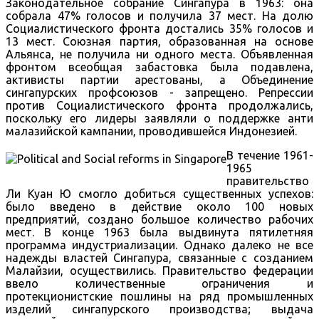
Законодательное собрание Сингапура в 1963: она
собрала 47% голосов и получила 37 мест. На долю
Социалистического фронта достались 35% голосов и
13 мест. Союзная партия, образованная на основе
Альянса, не получила ни одного места. Объявленная
фронтом всеобщая забастовка была подавлена,
активисты партии арестованы, а Объединение
сингапурских профсоюзов - запрещено. Репрессии
против Социалистического фронта продолжались,
поскольку его лидеры заявляли о поддержке анти
малазийской кампании, проводившейся Индонезией.
В течение 1961-
1965
правительство
Ли Куан Ю смогло добиться существенных успехов:
было введено в действие около 100 новых
предприятий, создано большое количество рабочих
мест. В конце 1963 была выдвинута пятилетняя
программа индустриализации. Однако далеко не все
надежды властей Сингапура, связанные с созданием
Малайзии, осуществились. Правительство федерации
ввело количественные ограничения и
протекционистские пошлины на ряд промышленных
изделий сингапурского производства; выдача