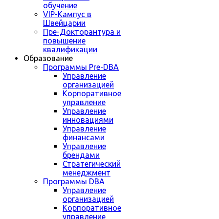
обучение
VIP-Кампус в
Швейцарии
Пре-Докторантура и
повышение
квалификации
Образование
Программы Pre-DBA
Управление
организацией
Корпоративное
управление
Управление
инновациями
Управление
финансами
Управление
брендами
Стратегический
менеджмент
Программы DBA
Управление
организацией
Корпоративное
управление