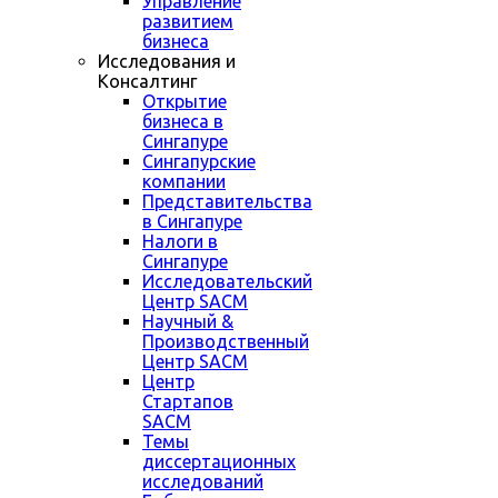
Управление
развитием
бизнеса
Исследования и
Консалтинг
Открытие
бизнеса в
Сингапуре
Сингапурские
компании
Представительства
в Сингапуре
Налоги в
Сингапуре
Исследовательский
Центр SACM
Научный &
Производственный
Центр SACM
Центр
Стартапов
SACM
Темы
диссертационных
исследований