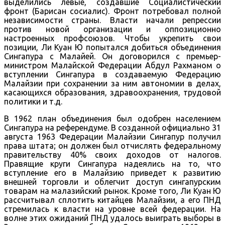
выделились левые, создавшие Социалистический
фронт (Барисан сосиалис). Фронт потребовал полной
независимости страны. Власти начали репрессии
против новой организации и оппозиционно
настроенных профсоюзов. Чтобы укрепить свои
позиции, Ли Куан Ю попытался добиться объединения
Сингапура с Малайей. Он договорился с премьер-
министром Малайской Федерации Абдул Рахманом о
вступлении Сингапура в создаваемую Федерацию
Малайзии при сохранении за ним автономии в делах,
касающихся образования, здравоохранения, трудовой
политики и т.д.
В 1962 план объединения был одобрен населением
Сингапура на референдуме. В созданной официально 31
августа 1963 Федерации Малайзии Сингапур получил
права штата; он должен был отчислять федеральному
правительству 40% своих доходов от налогов.
Правящие круги Сингапура надеялись на то, что
вступление его в Малайзию приведет к развитию
внешней торговли и облегчит доступ сингапурским
товарам на малазийский рынок. Кроме того, Ли Куан Ю
рассчитывал сплотить китайцев Малайзии, а его ПНД
стремилась к власти на уровне всей федерации. На
волне этих ожиданий ПНД удалось выиграть выборы в