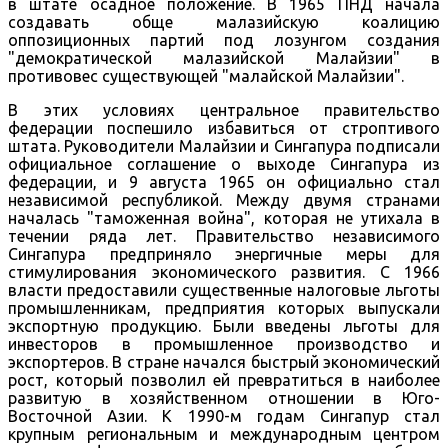
в штате осадное положение. В 1965 ПНД начала
создавать обще малазийскую коалицию
оппозиционных партий под лозунгом создания
"демократической малазийской Малайзии" в
противовес существующей "малайской Малайзии".
В этих условиях центральное правительство
федерации поспешило избавиться от строптивого
штата. Руководители Малайзии и Сингапура подписали
официальное соглашение о выходе Сингапура из
федерации, и 9 августа 1965 он официально стал
независимой республикой. Между двумя странами
началась "таможенная война", которая не утихала в
течении ряда лет. Правительство независимого
Сингапура предприняло энергичные меры для
стимулирования экономического развития. С 1966
власти предоставили существенные налоговые льготы
промышленникам, предприятия которых выпускали
экспортную продукцию. Были введены льготы для
инвесторов в промышленное производство и
экспортеров. В стране начался быстрый экономический
рост, который позволил ей превратиться в наиболее
развитую в хозяйственном отношении в Юго-
Восточной Азии. К 1990-м годам Сингапур стал
крупным региональным и международным центром