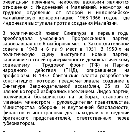
очевидным причинам, наиболее важными являются
отношения с Индонезией и Малайзией, несмотря на
трудное отделение от второй и индонезийско-
малайзийскую конфронтацию 1963-1966 годов, где
Индонезия выступала против создания Малайзии.
В политической жизни Сингапура в первые годы
преобладала умеренная Прогрессивная партия,
завоевавшая все 6 выборных мест в Законодательном
совете в 1948 и 6 из 9 мест в 1951. В 1950-х на
политическую сцену выступили новые партии,
заявившие о своей приверженности демократическому
социализму - Трудовой фронт (ТФ) и Партия
народного действия (ПНД), опиравшиеся на
профсоюзы. В 1953 британские власти разработали
конституцию, которая предусматривала создание в
Сингапуре Законодательной ассамблеи, 25 из 32
членов которой избирались населением. Лидер партии,
получившей большинство на выборах, становился
главным министром - руководителем правительства.
Министерства обороны и внутренней безопасности,
финансов и иностранных дел находились в ведении
британских представителей, ответственных перед
губернатором.