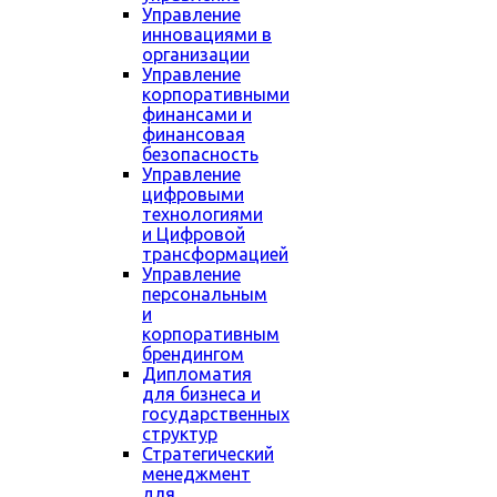
Управление
инновациями в
организации
Управление
корпоративными
финансами и
финансовая
безопасность
Управление
цифровыми
технологиями
и Цифровой
трансформацией
Управление
персональным
и
корпоративным
брендингом
Дипломатия
для бизнеса и
государственных
структур
Стратегический
менеджмент
для