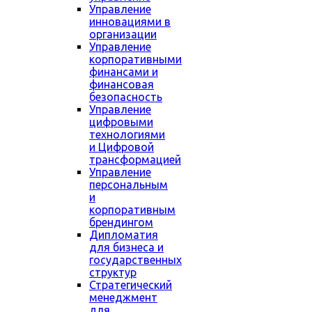
Управление
инновациями в
организации
Управление
корпоративными
финансами и
финансовая
безопасность
Управление
цифровыми
технологиями
и Цифровой
трансформацией
Управление
персональным
и
корпоративным
брендингом
Дипломатия
для бизнеса и
государственных
структур
Стратегический
менеджмент
для