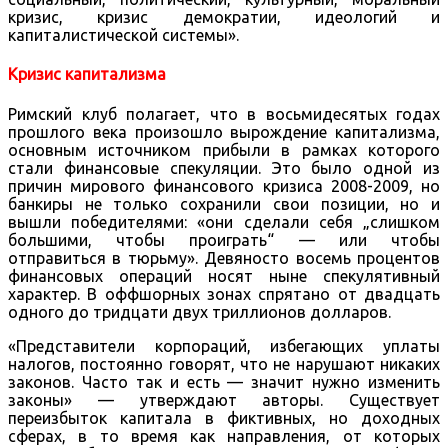
кризис, кризис демократии, идеологий и
капиталистической системы».
Кризис капитализма
Римский клуб полагает, что в восьмидесятых годах
прошлого века произошло вырождение капитализма,
основным источником прибыли в рамках которого
стали финансовые спекуляции. Это было одной из
причин мирового финансового кризиса 2008-2009, но
банкиры не только сохранили свои позиции, но и
вышли победителями: «они сделали себя „слишком
большими, чтобы проиграть“ — или чтобы
отправиться в тюрьму». Девяносто восемь процентов
финансовых операций носят ныне спекулятивный
характер. В оффшорных зонах спрятано от двадцать
одного до тридцати двух триллионов долларов.
«Представители корпораций, избегающих уплаты
налогов, постоянно говорят, что не нарушают никаких
законов. Часто так и есть — значит нужно изменить
законы» — утверждают авторы. Существует
переизбыток капитала в фиктивных, но доходных
сферах, в то время как направления, от которых