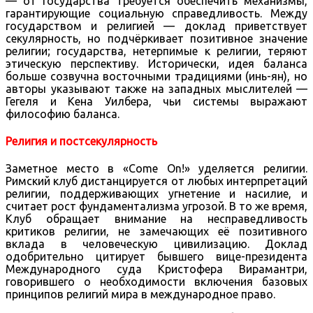
— от государства требуется обеспечить механизмы,
гарантирующие социальную справедливость. Между
государством и религией — доклад приветствует
секулярность, но подчёркивает позитивное значение
религии; государства, нетерпимые к религии, теряют
этическую перспективу. Исторически, идея баланса
больше созвучна восточными традициями (инь-ян), но
авторы указывают также на западных мыслителей —
Гегеля и Кена Уилбера, чьи системы выражают
философию баланса.
Религия и постсекулярность
Заметное место в «Come On!» уделяется религии.
Римский клуб дистанцируется от любых интерпретаций
религии, поддерживающих угнетение и насилие, и
считает рост фундаментализма угрозой. В то же время,
Клуб обращает внимание на несправедливость
критиков религии, не замечающих её позитивного
вклада в человеческую цивилизацию. Доклад
одобрительно цитирует бывшего вице-президента
Международного суда Кристофера Вирамантри,
говорившего о необходимости включения базовых
принципов религий мира в международное право.