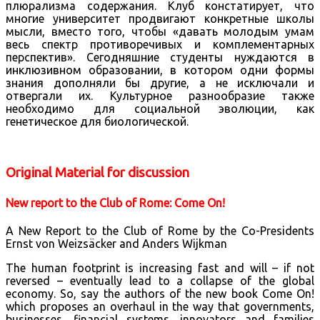
плюрализма содержания. Клуб констатирует, что
многие университет продвигают конкретные школы
мысли, вместо того, чтобы «давать молодым умам
весь спектр противоречивых и комплементарных
перспектив». Сегодняшние студенты нуждаются в
инклюзивном образовании, в котором одни формы
знания дополняли бы другие, а не исключали и
отвергали их. Культурное разнообразие также
необходимо для социальной эволюции, как
генетическое для биологической.
Original Material for discussion
New report to the Club of Rome: Come On!
A New Report to the Club of Rome by the Co-Presidents
Ernst von Weizsäcker and Anders Wijkman
The human footprint is increasing fast and will – if not
reversed – eventually lead to a collapse of the global
economy. So, say the authors of the new book Come On!
which proposes an overhaul in the way that governments,
businesses, financial systems, innovators and families