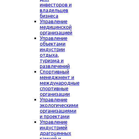
инвесторов и
владельцев
бизнеса
Управление
медицинской
организацией
Управление
объектами
индустрии
отдыха,
туризма и
развлечений
Спортивный
менеджмент и
международные
спортивные
организации
Управление
экологическими
организациями
и проектами
Управление
индустрией
драгоценных
камней и