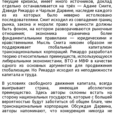
текущие кризисы, имеет много источников, доклад
отдельно останавливается на трёх — Адаме Смите,
Дэвиде Рикардо и Чарльзе Дарвине, наследие каждого
из из которых было неверно истолковано
последователями. Смит исходил из совпадения границ
рынка, закона и морали: право и ценности должны
быть фоном, на котором разворачиваются рыночные
отношения; экономика ограничена более
фундаментальными правилами — юридическими и
нравственными. Мысль Смита никоим образом не
поддерживает глобальный капитализм
транснациональных корпораций. Рикардо разработал
теорию относительных преимуществ, использующуюся
либеральными экономистами, ВТО и МВФ в качестве
одного из основных аргументов для продвижения
глобализации. Но Рикардо исходил из неподвижности
капитала и труда.
В условиях свободного движения капитала, всегда
выигрывает страна, имеющая абсолютное
преимущество. Здесь авторы склонны встать на
сторону национальных государств, которые с большей
вероятностью будут заботиться об общем благе, чем
транснациональные корпорации. Обсуждая Дарвина,
авторы напоминают, что конкуренция никогда не