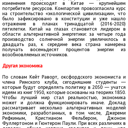
изменения происходят в Китае — крупнейшем
потребителе ресурсов. Компартия провозгласила курс
на строительство «экологической цивилизации», что
было зафиксировано в конституции и уже нашло
отражение в планах тринадцатой (2016-2020)
пятилетки. Китай на глазах становится лидером в
области альтернативной энергетики: за четыре года
производство солнечной энергии увеличилось в
двадцать раз, к середине века страна намерена
получать восемьдесят процентов энергии из
возобновляемых источников.
Другая экономика
По словам Кейт Раворт, оксфордского экономиста и
члена Римского клуба, сегодняшние студенты —
которые будут определять политику в 2050 — учатся
идеям из книг 1950, которые основаны на теориях 1850.
Чтобы лучший мир стал реальностью, экономика
может и должна функционировать иначе. Доклад
рассматривает несколько альтернативных моделей
экономики, разработанных, в том числе, Джереми
Рифкиным, Кристианом Фельбером, Джоном
Фуллертоном и Гюнтером Паули. При всех различиях в