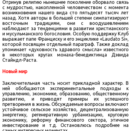
Отринув религию нынешнее поколение оборвало связь
с мудростью, накопленной человечеством с момента
возникновения нашего вида сто пятьдесят тысяч лет
назад. Хотя авторы в большей степени симпатизируют
восточным традициям, они с воодушевлением
наблюдают за тенденциями в развитии христианского
и мусульманского богословия. Особую поддержку Клуб
выражает папе Франциску и его энциклике «Laudato Si»,
которой посвящен отдельный параграф. Также доклад
упоминает «духовность здравого смысла» известного
в некоторых кругах монаха-бенедиктинца Дэвида
Стайндл-Раста.
Новый мир
Заключительная часть носит прикладной характер. В
ней обобщаются экспериментальные подходы к
управлению, экономике, образованию, общественному
развитию, и приводят примеры их успешного
претворения в жизнь. Обсуждаемые вопросы включают
устойчивое сельское хозяйство, децентрализованную
энергетику, регенеративную урбанизацию, круговую
экономику, реформу финансового сектора, этичное
инвестирование и т.д. Остановлюсь подробнее на
самых интересных моментах.