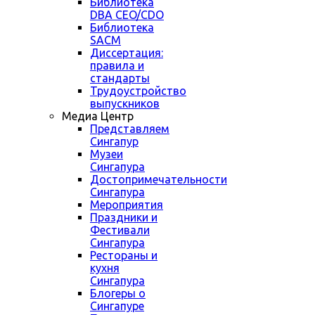
Библиотека
DBA CEO/CDO
Библиотека
SACM
Диссертация:
правила и
стандарты
Трудоустройство
выпускников
Медиа Центр
Представляем
Сингапур
Музеи
Сингапура
Достопримечательности
Сингапура
Мероприятия
Праздники и
Фестивали
Сингапура
Рестораны и
кухня
Сингапура
Блогеры о
Сингапуре