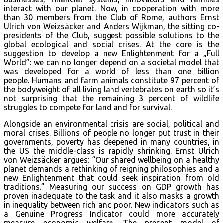
interact with our planet. Now, in cooperation with more
than 30 members from the Club of Rome, authors Ernst
Ulrich von Weizsäcker and Anders Wijkman, the sitting co-
presidents of the Club, suggest possible solutions to the
global ecological and social crises. At the core is the
suggestion to develop a new Enlightenment for a „Full
World”: we can no longer depend on a societal model that
was developed for a world of less than one billion
people. Humans and farm animals constitute 97 percent of
the bodyweight of all living land vertebrates on earth so it’s
not surprising that the remaining 3 percent of wildlife
struggles to compete for land and for survival.
Alongside an environmental crisis are social, political and
moral crises. Billions of people no longer put trust in their
governments, poverty has deepened in many countries, in
the US the middle-class is rapidly shrinking. Ernst Ulrich
von Weizsäcker argues: “Our shared wellbeing on a healthy
planet demands a rethinking of reigning philosophies and a
new Enlightenment that could seek inspiration from old
traditions.” Measuring our success on GDP growth has
proven inadequate to the task and it also masks a growth
in inequality between rich and poor. New indicators such as
a Genuine Progress Indicator could more accurately
measure economic welfare. The present model of