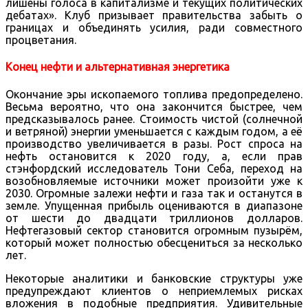
лишены голоса в капитализме и текущих политических
дебатах». Клуб призывает правительства забыть о
границах и объединять усилия, ради совместного
процветания.
Конец нефти и альтернативная энергетика
Окончание эры ископаемого топлива предопределено.
Весьма вероятно, что она закончится быстрее, чем
предсказывалось ранее. Стоимость чистой (солнечной
и ветряной) энергии уменьшается с каждым годом, а её
производство увеличивается в разы. Рост спроса на
нефть остановится к 2020 году, а, если прав
стэнфордский исследователь Тони Себа, переход на
возобновляемые источники может произойти уже к
2030. Огромные залежи нефти и газа так и останутся в
земле. Упущенная прибыль оцениваются в диапазоне
от шести до двадцати триллионов долларов.
Нефтегазовый сектор становится огромным пузырём,
который может полностью обесцениться за несколько
лет.
Некоторые аналитики и банковские структуры уже
предупреждают клиентов о неприемлемых рисках
вложения в подобные предприятия. Удивительные