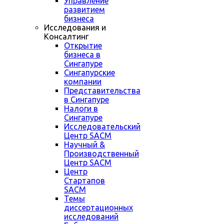
Управление
развитием
бизнеса
Исследования и
Консалтинг
Открытие
бизнеса в
Сингапуре
Сингапурские
компании
Представительства
в Сингапуре
Налоги в
Сингапуре
Исследовательский
Центр SACM
Научный &
Производственный
Центр SACM
Центр
Стартапов
SACM
Темы
диссертационных
исследований