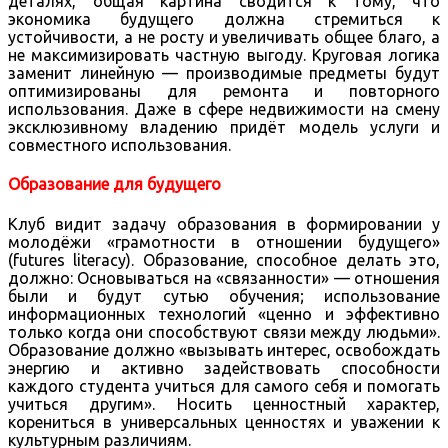
деталях, общая картина сводится к тому, что
экономика будущего должна стремиться к
устойчивости, а не росту и увеличивать общее благо, а
не максимизировать частную выгоду. Круговая логика
заменит линейную — производимые предметы будут
оптимизированы для ремонта и повторного
использования. Даже в сфере недвижимости на смену
эксклюзивному владению придёт модель услуги и
совместного использования.
Образование для будущего
Клуб видит задачу образования в формировании у
молодёжи «грамотности в отношении будущего»
(futures literacy). Образование, способное делать это,
должно: Основываться на «связанности» — отношения
были и будут сутью обучения; использование
информационных технологий «ценно и эффективно
только когда они способствуют связи между людьми».
Образование должно «вызывать интерес, освобождать
энергию и активно задействовать способности
каждого студента учиться для самого себя и помогать
учиться другим». Носить ценностный характер,
корениться в универсальных ценностях и уважении к
культурным различиям.