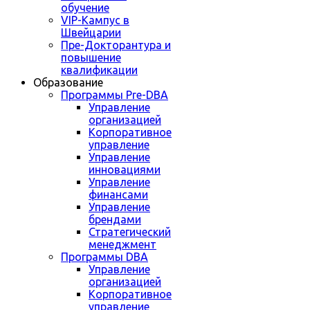
обучение
VIP-Кампус в
Швейцарии
Пре-Докторантура и
повышение
квалификации
Образование
Программы Pre-DBA
Управление
организацией
Корпоративное
управление
Управление
инновациями
Управление
финансами
Управление
брендами
Стратегический
менеджмент
Программы DBA
Управление
организацией
Корпоративное
управление