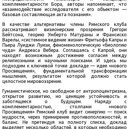
комплементарности Бора, авторы напоминает, что
«взаимодействие исследователя с его объектом —
базовая составляющая акта познания».
В качестве альтернативы члены Римского клуба
рассматривают визионерские прозрения Грегори
Бейтсона, теорию Умберто Матураны и Франсиско
Варелы, «системное видение жизни» Фритьофа Капры и
Пьера Луиджи Луизи, феноменологическую «биологию
чуда» Андреаса Вебера. Соглашаясь с Капрой, они
находят возможным достижение согласия между
религиозными и научными поисками. И здесь мы
подходим к ключевой точке докладе — идее «нового
Просвещения», фундаментальной трансформации
мышления, результатом которой должно стать
целостное мировоззрение.
Гуманистическое, но свободное от антропоцентризма,
открытое развитию, но ценящее устойчивость и
заботящееся о будущем. Наряду с
комплементарностью, столпами «нового
Просвещения» Римский клуб видит синергию — поиск
мудрости, через примирение противоположностей, и
баланс. Не претендуя на полноту списка, доклад
выделяет несколько областей, в которых необходимо