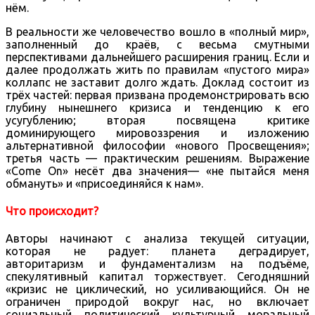
нём.
В реальности же человечество вошло в «полный мир»,
заполненный до краёв, с весьма смутными
перспективами дальнейшего расширения границ. Если и
далее продолжать жить по правилам «пустого мира»
коллапс не заставит долго ждать. Доклад состоит из
трёх частей: первая призвана продемонстрировать всю
глубину нынешнего кризиса и тенденцию к его
усугублению; вторая посвящена критике
доминирующего мировоззрения и изложению
альтернативной философии «нового Просвещения»;
третья часть — практическим решениям. Выражение
«Come On» несёт два значения— «не пытайся меня
обмануть» и «присоединяйся к нам».
Что происходит?
Авторы начинают с анализа текущей ситуации,
которая не радует: планета деградирует,
авторитаризм и фундаментализм на подъёме,
спекулятивный капитал торжествует. Сегодняшний
«кризис не циклический, но усиливающийся. Он не
ограничен природой вокруг нас, но включает
социальный, политический, культурный, моральный