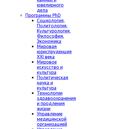
ювелирного
дела
Программы PhD
Социология,
Политология,
Культурология,
Философия,
Экономика
Мировая
юриспруденция
XXI века
Мировое
искусство и
культура
Политическая
наука и
культура
Технологии
здравоохранения
и продления
жизни
Управление
медицинской
организацией