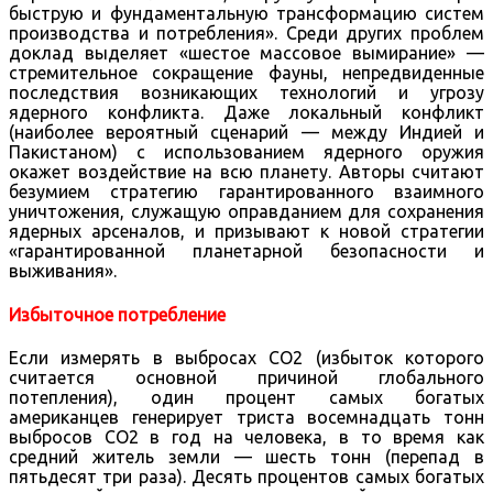
быструю и фундаментальную трансформацию систем
производства и потребления». Среди других проблем
доклад выделяет «шестое массовое вымирание» —
стремительное сокращение фауны, непредвиденные
последствия возникающих технологий и угрозу
ядерного конфликта. Даже локальный конфликт
(наиболее вероятный сценарий — между Индией и
Пакистаном) с использованием ядерного оружия
окажет воздействие на всю планету. Авторы считают
безумием стратегию гарантированного взаимного
уничтожения, служащую оправданием для сохранения
ядерных арсеналов, и призывают к новой стратегии
«гарантированной планетарной безопасности и
выживания».
Избыточное потребление
Если измерять в выбросах CO2 (избыток которого
считается основной причиной глобального
потепления), один процент самых богатых
американцев генерирует триста восемнадцать тонн
выбросов CO2 в год на человека, в то время как
средний житель земли — шесть тонн (перепад в
пятьдесят три раза). Десять процентов самых богатых