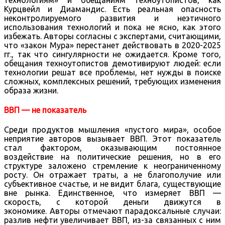
Курцвейл и Диамандис. Есть реальная опасность
неконтролируемого развития и неэтичного
использования технологий и пока не ясно, как этого
избежать. Авторы согласны с экспертами, считающими,
что «закон Мура» перестанет действовать в 2020-2025
гг., так что сингулярности не ожидается. Кроме того,
обещания техноутопистов демотивируют людей: если
технологии решат все проблемы, нет нужды в поиске
сложных, комплексных решений, требующих изменения
образа жизни.
ВВП — не показатель
Среди продуктов мышления «пустого мира», особое
неприятие авторов вызывает ВВП. Этот показатель
стал фактором, оказывающим постоянное
воздействие на политические решения, но в его
структуре заложено стремление к неограниченному
росту. Он отражает траты, а не благополучие или
субъективное счастье, и не видит блага, существующие
вне рынка. Единственное, что измеряет ВВП —
скорость, с которой деньги движутся в
экономике. Авторы отмечают парадоксальные случаи:
разлив нефти увеличивает ВВП, из-за связанных с ним