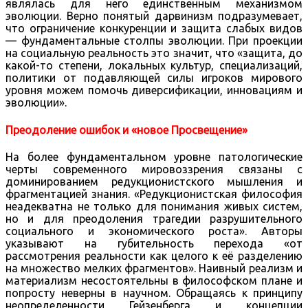
являлась для него единственным механизмом
эволюции. Верно понятый дарвинизм подразумевает,
что ограничение конкуренции и защита слабых видов
— фундаментальные столпы эволюции. При проекции
на социальную реальность это значит, что «защита, до
какой-то степени, локальных культур, специализаций,
политики от подавляющей силы игроков мирового
уровня можем помочь диверсификации, инновациям и
эволюции».
Преодоление ошибок и «новое Просвещение»
На более фундаментальном уровне патологические
черты современного мировоззрения связаны с
доминированием редукционистского мышления и
фрагментацией знания. «Редукционистская философия
неадекватна не только для понимания живых систем,
но и для преодоления трагедии разрушительного
социального и экономического роста». Авторы
указывают на губительность перехода «от
рассмотрения реальности как целого к её разделению
на множество мелких фрагментов». Наивный реализм и
материализм несостоятельны в философском плане и
попросту неверны в научном. Обращаясь к принципу
неопределенности Гейзенберга и концепции