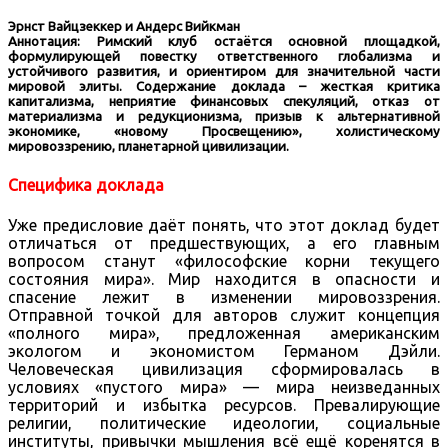
Эрнст Вайцзеккер и Андерс Вийкман
Аннотация: Римский клуб остаётся основной площадкой,
формулирующей повестку ответственного глобализма и
устойчивого развития, и ориентиром для значительной части
мировой элиты. Содержание доклада – жесткая критика
капитализма, неприятие финансовых спекуляций, отказ от
материализма и редукционизма, призыв к альтернативной
экономике, «новому Просвещению», холистическому
мировоззрению, планетарной цивилизации.
Специфика доклада
Уже предисловие даёт понять, что этот доклад будет
отличаться от предшествующих, а его главным
вопросом станут «философские корни текущего
состояния мира». Мир находится в опасности и
спасение лежит в изменении мировоззрения.
Отправной точкой для авторов служит концепция
«полного мира», предложенная американским
экологом и экономистом Германом Дэйли.
Человеческая цивилизация сформировалась в
условиях «пустого мира» — мира неизведанных
территорий и избытка ресурсов. Превалирующие
религии, политические идеологии, социальные
институты, привычки мышления всё ещё коренятся в