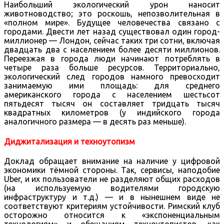
Наибольший экологический урон наносит
животноводство; это роскошь, непозволительная в
«полном мире». Будущее человечества связано с
городами. Двести лет назад существовал один город-
миллионер — Лондон, сейчас таких три сотни, включая
двадцать два с населением более десяти миллионов.
Переезжая в города люди начинают потреблять в
четыре раза больше ресурсов. Территориально,
экологический след городов намного превосходит
занимаемую ими площадь: для среднего
американского города с населением шестьсот
пятьдесят тысяч он составляет тридцать тысяч
квадратных километров (у индийского города
аналогичного размера — в десять раз меньше).
Диджитализация и техноутопизм
Доклад обращает внимание на наличие у цифровой
экономики тёмной стороны. Так, сервисы, наподобие
Uber, и их пользователи не разделяют общих расходов
(на используемую водителями городскую
инфраструктуру и т.д.) — и в нынешнем виде не
соответствуют критериям устойчивости. Римский клуб
осторожно относится к «экспоненциальным
технологиям» и обещаниям техноутопистов, как