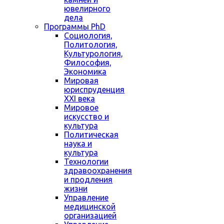
ювелирного
дела
Программы PhD
Социология,
Политология,
Культурология,
Философия,
Экономика
Мировая
юриспруденция
XXI века
Мировое
искусство и
культура
Политическая
наука и
культура
Технологии
здравоохранения
и продления
жизни
Управление
медицинской
организацией