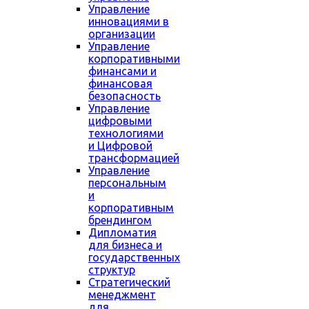
Управление
инновациями в
организации
Управление
корпоративными
финансами и
финансовая
безопасность
Управление
цифровыми
технологиями
и Цифровой
трансформацией
Управление
персональным
и
корпоративным
брендингом
Дипломатия
для бизнеса и
государственных
структур
Стратегический
менеджмент
для