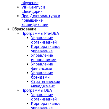
обучение
VIP-Кампус в
Швейцарии
Пре-Докторантура и
повышение
квалификации
Образование
Программы Pre-DBA
Управление
организацией
Корпоративное
управление
Управление
инновациями
Управление
финансами
Управление
брендами
Стратегический
менеджмент
Программы DBA
Управление
организацией
Корпоративное
управление