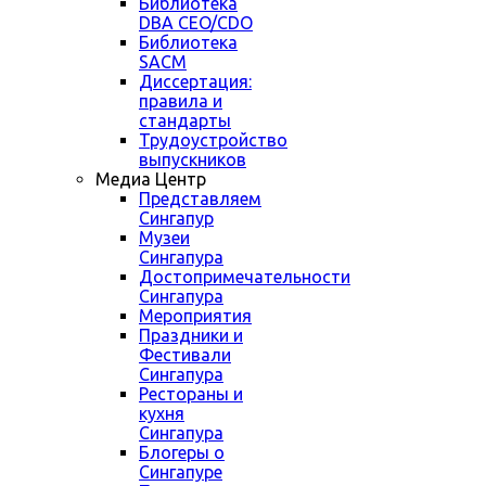
Библиотека
DBA CEO/CDO
Библиотека
SACM
Диссертация:
правила и
стандарты
Трудоустройство
выпускников
Медиа Центр
Представляем
Сингапур
Музеи
Сингапура
Достопримечательности
Сингапура
Мероприятия
Праздники и
Фестивали
Сингапура
Рестораны и
кухня
Сингапура
Блогеры о
Сингапуре