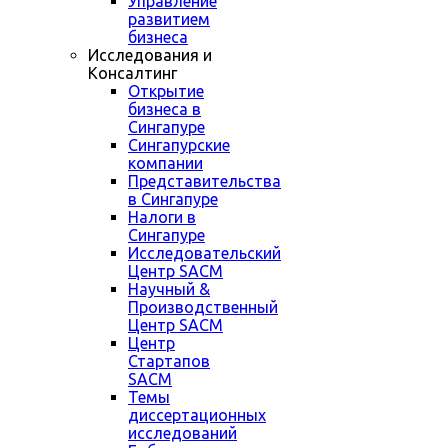
Управление
развитием
бизнеса
Исследования и
Консалтинг
Открытие
бизнеса в
Сингапуре
Сингапурские
компании
Представительства
в Сингапуре
Налоги в
Сингапуре
Исследовательский
Центр SACM
Научный &
Производственный
Центр SACM
Центр
Стартапов
SACM
Темы
диссертационных
исследований