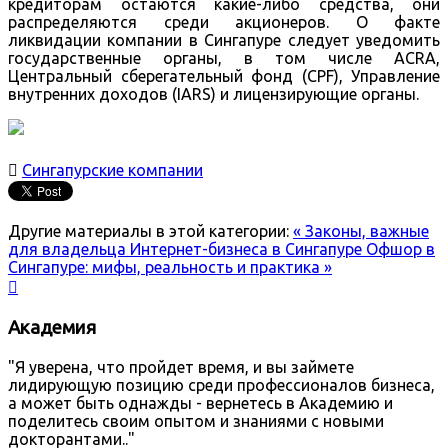
кредиторам остаются какие-либо средства, они
распределяются среди акционеров. О факте
ликвидации компании в Сингапуре следует уведомить
государственные органы, в том числе ACRA,
Центральный сберегательный фонд (CPF), Управление
внутренних доходов (IARS) и лицензирующие органы.

Сингапурские компании
Другие материалы в этой категории:
« Законы, важные
для владельца Интернет-бизнеса в Сингапуре
Офшор в
Сингапуре: мифы, реальность и практика »

Академия
"Я уверена, что пройдет время, и вы займете
лидирующую позицию среди профессионалов бизнеса,
а может быть однажды - вернетесь в Академию и
поделитесь своим опытом и знаниями с новыми
докторантами.."