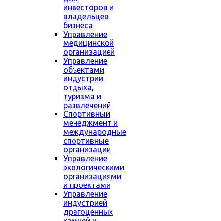
инвесторов и
владельцев
бизнеса
Управление
медицинской
организацией
Управление
объектами
индустрии
отдыха,
туризма и
развлечений
Спортивный
менеджмент и
международные
спортивные
организации
Управление
экологическими
организациями
и проектами
Управление
индустрией
драгоценных
камней и