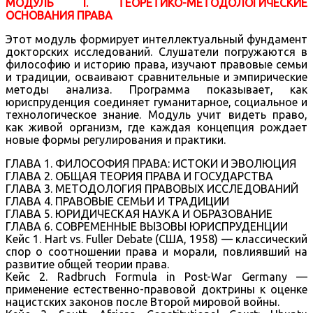
МОДУЛЬ I. ТЕОРЕТИКО-МЕТОДОЛОГИЧЕСКИЕ
ОСНОВАНИЯ ПРАВА
Этот модуль формирует интеллектуальный фундамент
докторских исследований. Слушатели погружаются в
философию и историю права, изучают правовые семьи
и традиции, осваивают сравнительные и эмпирические
методы анализа. Программа показывает, как
юриспруденция соединяет гуманитарное, социальное и
технологическое знание. Модуль учит видеть право,
как живой организм, где каждая концепция рождает
новые формы регулирования и практики.
ГЛАВА 1. ФИЛОСОФИЯ ПРАВА: ИСТОКИ И ЭВОЛЮЦИЯ
ГЛАВА 2. ОБЩАЯ ТЕОРИЯ ПРАВА И ГОСУДАРСТВА
ГЛАВА 3. МЕТОДОЛОГИЯ ПРАВОВЫХ ИССЛЕДОВАНИЙ
ГЛАВА 4. ПРАВОВЫЕ СЕМЬИ И ТРАДИЦИИ
ГЛАВА 5. ЮРИДИЧЕСКАЯ НАУКА И ОБРАЗОВАНИЕ
ГЛАВА 6. СОВРЕМЕННЫЕ ВЫЗОВЫ ЮРИСПРУДЕНЦИИ
Кейс 1. Hart vs. Fuller Debate (США, 1958) — классический
спор о соотношении права и морали, повлиявший на
развитие общей теории права.
Кейс 2. Radbruch Formula in Post-War Germany —
применение естественно-правовой доктрины к оценке
нацистских законов после Второй мировой войны.