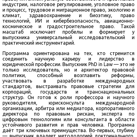
индустрии, налоговое регулирование, уголовное право
и процесс, трудовое и миграционное право, экологию и
климат, здравоохранение и биоэтику, право
технологий, ИИ и кибербезопасность, авиационно-
космическое и градостроительное право. Такой
масштаб исключает пробелы и формирует у
выпускника универсальный исследовательский и
практический инструментарий.
Программа ориентирована на тех, кто стремится
соединить научную карьеру и лидерство в
юридической профессии. Выпускник PhD in Law — это не
только исследователь, но и архитектор правовой
политики, способный возглавить реформы,
участвовать в разработке международных
стандартов, выстраивать правовые стратегии для
корпораций, государств и транснациональных
структур. Он готов к роли профессора и научного
руководителя, юрисконсульта международной
организации, арбитра или медиатора, корпоративного
директора по правовым рискам, эксперта по
цифровым технологиям или консультанта в области
устойчивого развития и прав человека. Программа
даёт три ключевых преимущества. Во-первых, глубину
— выпускник владеет методологией доктринального,