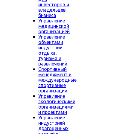
инвесторов и
владельцев
бизнеса
Управление
медицинской
организацией
Управление
объектами
индустрии
отдыха,
туризма и
развлечений
Спортивный
менеджмент и
международные
спортивные
организации
Управление
экологическими
организациями
и проектами
Управление
индустрией
драгоценных
камней и