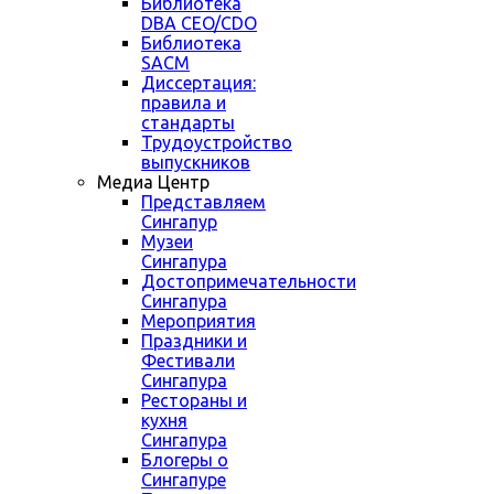
Библиотека
DBA CEO/CDO
Библиотека
SACM
Диссертация:
правила и
стандарты
Трудоустройство
выпускников
Медиа Центр
Представляем
Сингапур
Музеи
Сингапура
Достопримечательности
Сингапура
Мероприятия
Праздники и
Фестивали
Сингапура
Рестораны и
кухня
Сингапура
Блогеры о
Сингапуре