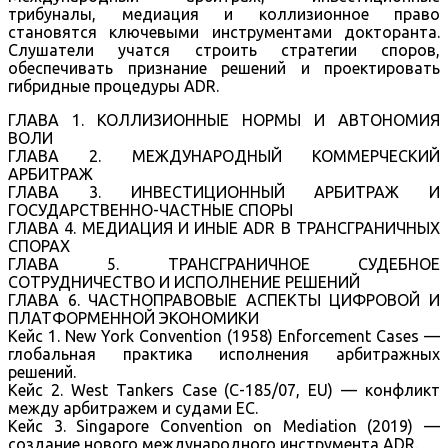
трибуналы, медиация и коллизионное право
становятся ключевыми инструментами докторанта.
Слушатели учатся строить стратегии споров,
обеспечивать признание решений и проектировать
гибридные процедуры ADR.
ГЛАВА 1. КОЛЛИЗИОННЫЕ НОРМЫ И АВТОНОМИЯ
ВОЛИ
ГЛАВА 2. МЕЖДУНАРОДНЫЙ КОММЕРЧЕСКИЙ
АРБИТРАЖ
ГЛАВА 3. ИНВЕСТИЦИОННЫЙ АРБИТРАЖ И
ГОСУДАРСТВЕННО-ЧАСТНЫЕ СПОРЫ
ГЛАВА 4. МЕДИАЦИЯ И ИНЫЕ ADR В ТРАНСГРАНИЧНЫХ
СПОРАХ
ГЛАВА 5. ТРАНСГРАНИЧНОЕ СУДЕБНОЕ
СОТРУДНИЧЕСТВО И ИСПОЛНЕНИЕ РЕШЕНИЙ
ГЛАВА 6. ЧАСТНОПРАВОВЫЕ АСПЕКТЫ ЦИФРОВОЙ И
ПЛАТФОРМЕННОЙ ЭКОНОМИКИ
Кейс 1. New York Convention (1958) Enforcement Cases —
глобальная практика исполнения арбитражных
решений.
Кейс 2. West Tankers Case (C-185/07, EU) — конфликт
между арбитражем и судами ЕС.
Кейс 3. Singapore Convention on Mediation (2019) —
создание нового международного инструмента ADR.