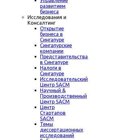
Управление
развитием
бизнеса
Исследования и
Консалтинг
Открытие
бизнеса в
Сингапуре
Сингапурские
компании
Представительства
в Сингапуре
Налоги в
Сингапуре
Исследовательский
Центр SACM
Научный &
Производственный
Центр SACM
Центр
Стартапов
SACM
Темы
диссертационных
исследований