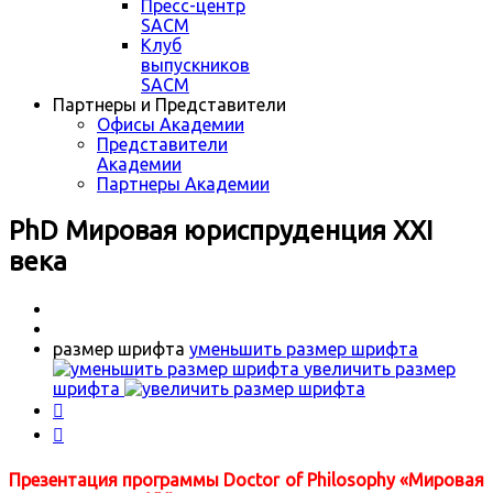
Пресс-центр
SACM
Клуб
выпускников
SACM
Партнеры и Представители
Офисы Академии
Представители
Академии
Партнеры Академии
PhD Мировая юриспруденция XXI
века
размер шрифта
уменьшить размер шрифта
увеличить размер
шрифта


Презентация программы Doctor of Philosophy «Мировая