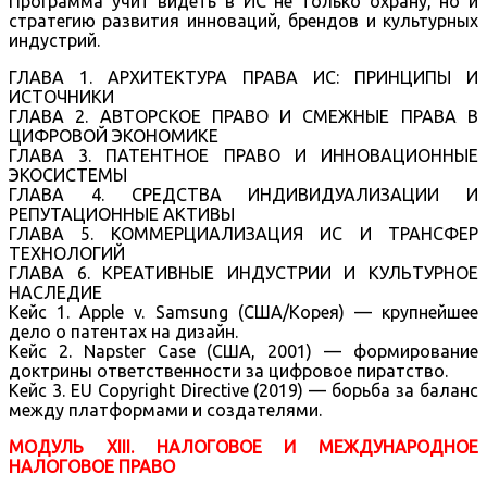
Программа учит видеть в ИС не только охрану, но и
стратегию развития инноваций, брендов и культурных
индустрий.
ГЛАВА 1. АРХИТЕКТУРА ПРАВА ИС: ПРИНЦИПЫ И
ИСТОЧНИКИ
ГЛАВА 2. АВТОРСКОЕ ПРАВО И СМЕЖНЫЕ ПРАВА В
ЦИФРОВОЙ ЭКОНОМИКЕ
ГЛАВА 3. ПАТЕНТНОЕ ПРАВО И ИННОВАЦИОННЫЕ
ЭКОСИСТЕМЫ
ГЛАВА 4. СРЕДСТВА ИНДИВИДУАЛИЗАЦИИ И
РЕПУТАЦИОННЫЕ АКТИВЫ
ГЛАВА 5. КОММЕРЦИАЛИЗАЦИЯ ИС И ТРАНСФЕР
ТЕХНОЛОГИЙ
ГЛАВА 6. КРЕАТИВНЫЕ ИНДУСТРИИ И КУЛЬТУРНОЕ
НАСЛЕДИЕ
Кейс 1. Apple v. Samsung (США/Корея) — крупнейшее
дело о патентах на дизайн.
Кейс 2. Napster Case (США, 2001) — формирование
доктрины ответственности за цифровое пиратство.
Кейс 3. EU Copyright Directive (2019) — борьба за баланс
между платформами и создателями.
МОДУЛЬ XIII. НАЛОГОВОЕ И МЕЖДУНАРОДНОЕ
НАЛОГОВОЕ ПРАВО