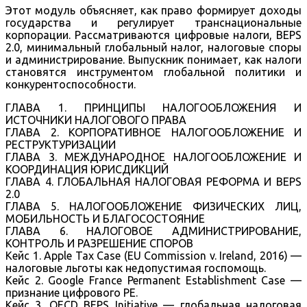
Этот модуль объясняет, как право формирует доходы
государства и регулирует транснациональные
корпорации. Рассматриваются цифровые налоги, BEPS
2.0, минимальный глобальный налог, налоговые споры
и администрирование. Выпускник понимает, как налоги
становятся инструментом глобальной политики и
конкурентоспособности.
ГЛАВА 1. ПРИНЦИПЫ НАЛОГООБЛОЖЕНИЯ И
ИСТОЧНИКИ НАЛОГОВОГО ПРАВА
ГЛАВА 2. КОРПОРАТИВНОЕ НАЛОГООБЛОЖЕНИЕ И
РЕСТРУКТУРИЗАЦИИ
ГЛАВА 3. МЕЖДУНАРОДНОЕ НАЛОГООБЛОЖЕНИЕ И
КООРДИНАЦИЯ ЮРИСДИКЦИЙ
ГЛАВА 4. ГЛОБАЛЬНАЯ НАЛОГОВАЯ РЕФОРМА И BEPS
2.0
ГЛАВА 5. НАЛОГООБЛОЖЕНИЕ ФИЗИЧЕСКИХ ЛИЦ,
МОБИЛЬНОСТЬ И БЛАГОСОСТОЯНИЕ
ГЛАВА 6. НАЛОГОВОЕ АДМИНИСТРИРОВАНИЕ,
КОНТРОЛЬ И РАЗРЕШЕНИЕ СПОРОВ
Кейс 1. Apple Tax Case (EU Commission v. Ireland, 2016) —
налоговые льготы как недопустимая госпомощь.
Кейс 2. Google France Permanent Establishment Case —
признание цифрового PE.
Кейс 3. OECD BEPS Initiative — глобальная налоговая