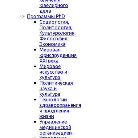
ювелирного
дела
Программы PhD
Социология,
Политология,
Культурология,
Философия,
Экономика
Мировая
юриспруденция
XXI века
Мировое
искусство и
культура
Политическая
наука и
культура
Технологии
здравоохранения
и продления
жизни
Управление
медицинской
организацией