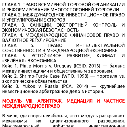
ГЛАВА 1. ПРАВО ВСЕМИРНОЙ ТОРГОВОЙ ОРГАНИЗАЦИИ
И РЕФОРМИРОВАНИЕ МНОГОСТОРОННЕЙ ТОРГОВЛИ
ГЛАВА 2. МЕЖДУНАРОДНОЕ ИНВЕСТИЦИОННОЕ ПРАВО
И УРЕГУЛИРОВАНИЕ СПОРОВ
ГЛАВА 3. САНКЦИИ, ЭКСПОРТНЫЙ КОНТРОЛЬ И
ЭКОНОМИЧЕСКАЯ БЕЗОПАСНОСТЬ
ГЛАВА 4. МЕЖДУНАРОДНОЕ ФИНАНСОВОЕ ПРАВО И
ВАЛЮТНОЕ РЕГУЛИРОВАНИЕ
ГЛАВА 5. ПРАВО ИНТЕЛЛЕКТУАЛЬНОЙ
СОБСТВЕННОСТИ В МЕЖДУНАРОДНОЙ ЭКОНОМИКЕ
ГЛАВА 6. УСТОЙЧИВОЕ РАЗВИТИЕ, КЛИМАТ И
«ЗЕЛЁНАЯ» ЭКОНОМИКА
Кейс 1. Philip Morris v. Uruguay (ICSID, 2016) — баланс
между инвестициями и общественным здоровьем.
Кейс 2. Shrimp-Turtle Case (WTO, 1998) — торговля vs.
экологические обязательства.
Кейс 3. Yukos v. Russia (PCA, 2014) — крупнейшее
инвестиционное арбитражное дело в истории.
МОДУЛЬ VIII. АРБИТРАЖ, МЕДИАЦИЯ И ЧАСТНОЕ
МЕЖДУНАРОДНОЕ ПРАВО
В мире, где споры неизбежны, этот модуль раскрывает
механизмы их цивилизованного разрешения.
Международный арбитраж, инвестиционные