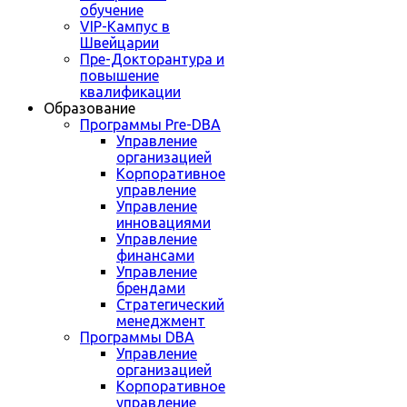
обучение
VIP-Кампус в
Швейцарии
Пре-Докторантура и
повышение
квалификации
Образование
Программы Pre-DBA
Управление
организацией
Корпоративное
управление
Управление
инновациями
Управление
финансами
Управление
брендами
Стратегический
менеджмент
Программы DBA
Управление
организацией
Корпоративное
управление