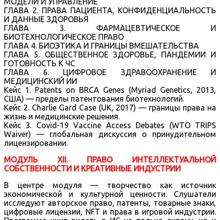
МОДЕЛИ И УПРАВЛЕНИЕ
ГЛАВА 2. ПРАВА ПАЦИЕНТА, КОНФИДЕНЦИАЛЬНОСТЬ
И ДАННЫЕ ЗДОРОВЬЯ
ГЛАВА 3. ФАРМАЦЕВТИЧЕСКОЕ И
БИОТЕХНОЛОГИЧЕСКОЕ ПРАВО
ГЛАВА 4. БИОЭТИКА И ГРАНИЦЫ ВМЕШАТЕЛЬСТВА
ГЛАВА 5. ОБЩЕСТВЕННОЕ ЗДОРОВЬЕ, ПАНДЕМИИ И
ГОТОВНОСТЬ К ЧС
ГЛАВА 6. ЦИФРОВОЕ ЗДРАВООХРАНЕНИЕ И
МЕДИЦИНСКИЙ ИИ
Кейс 1. Patents on BRCA Genes (Myriad Genetics, 2013,
США) — пределы патентования биотехнологий.
Кейс 2. Charlie Gard Case (UK, 2017) — границы права на
жизнь и медицинские решения.
Кейс 3. Covid-19 Vaccine Access Debates (WTO TRIPS
Waiver) — глобальная дискуссия о принудительном
лицензировании.
МОДУЛЬ XII. ПРАВО ИНТЕЛЛЕКТУАЛЬНОЙ
СОБСТВЕННОСТИ И КРЕАТИВНЫЕ ИНДУСТРИИ
В центре модуля — творчество как источник
экономической и культурной ценности. Слушатели
исследуют авторское право, патенты, товарные знаки,
цифровые лицензии, NFT и права в игровой индустрии.