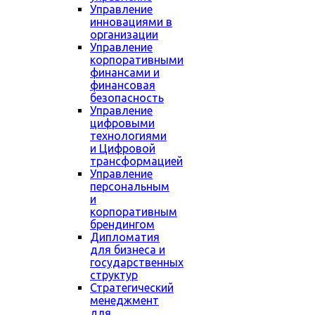
Управление
инновациями в
организации
Управление
корпоративными
финансами и
финансовая
безопасность
Управление
цифровыми
технологиями
и Цифровой
трансформацией
Управление
персональным
и
корпоративным
брендингом
Дипломатия
для бизнеса и
государственных
структур
Стратегический
менеджмент
для