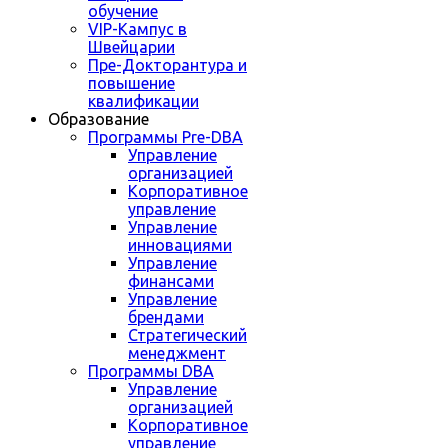
обучение
VIP-Кампус в
Швейцарии
Пре-Докторантура и
повышение
квалификации
Образование
Программы Pre-DBA
Управление
организацией
Корпоративное
управление
Управление
инновациями
Управление
финансами
Управление
брендами
Стратегический
менеджмент
Программы DBA
Управление
организацией
Корпоративное
управление