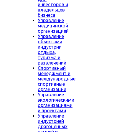
инвесторов и
владельцев
бизнеса
Управление
медицинской
организацией
Управление
объектами
индустрии
отдыха,
туризма и
развлечений
Спортивный
менеджмент и
международные
спортивные
организации
Управление
экологическими
организациями
и проектами
Управление
индустрией
драгоценных
камней и