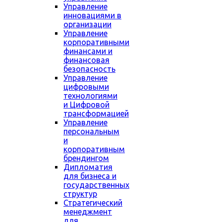
Управление
инновациями в
организации
Управление
корпоративными
финансами и
финансовая
безопасность
Управление
цифровыми
технологиями
и Цифровой
трансформацией
Управление
персональным
и
корпоративным
брендингом
Дипломатия
для бизнеса и
государственных
структур
Стратегический
менеджмент
для