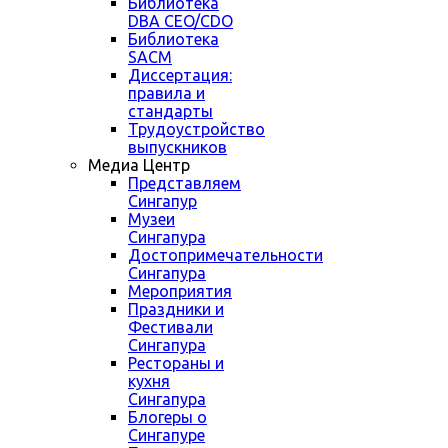
Библиотека
DBA CEO/CDO
Библиотека
SACM
Диссертация:
правила и
стандарты
Трудоустройство
выпускников
Медиа Центр
Представляем
Сингапур
Музеи
Сингапура
Достопримечательности
Сингапура
Мероприятия
Праздники и
Фестивали
Сингапура
Рестораны и
кухня
Сингапура
Блогеры о
Сингапуре