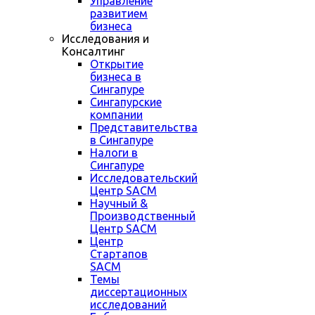
Управление
развитием
бизнеса
Исследования и
Консалтинг
Открытие
бизнеса в
Сингапуре
Сингапурские
компании
Представительства
в Сингапуре
Налоги в
Сингапуре
Исследовательский
Центр SACM
Научный &
Производственный
Центр SACM
Центр
Стартапов
SACM
Темы
диссертационных
исследований