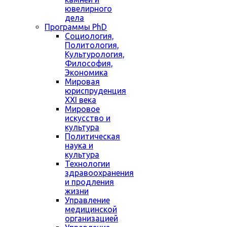
ювелирного
дела
Программы PhD
Социология,
Политология,
Культурология,
Философия,
Экономика
Мировая
юриспруденция
XXI века
Мировое
искусство и
культура
Политическая
наука и
культура
Технологии
здравоохранения
и продления
жизни
Управление
медицинской
организацией