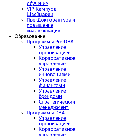
обучение
VIP-Кампус в
Швейцарии
Пре-Докторантура и
повышение
квалификации
Образование
Программы Pre-DBA
Управление
организацией
Корпоративное
управление
Управление
инновациями
Управление
финансами
Управление
брендами
Стратегический
менеджмент
Программы DBA
Управление
организацией
Корпоративное
управление