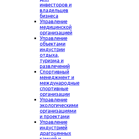
инвесторов и
владельцев
бизнеса
Управление
медицинской
организацией
Управление
объектами
индустрии
отдыха,
туризма и
развлечений
Спортивный
менеджмент и
международные
спортивные
организации
Управление
экологическими
организациями
и проектами
Управление
индустрией
драгоценных
камней и