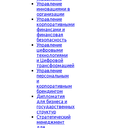
Управление
инновациями в
организации
Управление
корпоративными
финансами и
финансовая
безопасность
Управление
цифровыми
технологиями
и Цифровой
трансформацией
Управление
персональным
и
корпоративным
брендингом
Дипломатия
для бизнеса и
государственных
структур
Стратегический
менеджмент
для