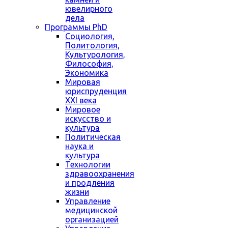
ювелирного
дела
Программы PhD
Социология,
Политология,
Культурология,
Философия,
Экономика
Мировая
юриспруденция
XXI века
Мировое
искусство и
культура
Политическая
наука и
культура
Технологии
здравоохранения
и продления
жизни
Управление
медицинской
организацией