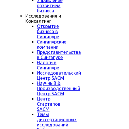
Управление
развитием
бизнеса
Исследования и
Консалтинг
Открытие
бизнеса в
Сингапуре
Сингапурские
компании
Представительства
в Сингапуре
Налоги в
Сингапуре
Исследовательский
Центр SACM
Научный &
Производственный
Центр SACM
Центр
Стартапов
SACM
Темы
диссертационных
исследований