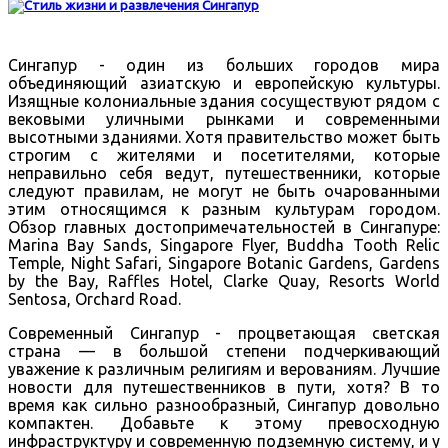
Сингапур - один из больших городов мира
объединяющий азиатскую и европейскую культуры.
Изящные колониальные здания сосуществуют рядом с
вековыми уличными рынками и современными
высотными зданиями. Хотя правительство может быть
строгим с жителями и посетителями, которые
неправильно себя ведут, путешественники, которые
следуют правилам, не могут не быть очарованными
этим относящимся к разным культурам городом.
Обзор главных достопримечательностей в Сингапуре:
Marina Bay Sands, Singapore Flyer, Buddha Tooth Relic
Temple, Night Safari, Singapore Botanic Gardens, Gardens
by the Bay, Raffles Hotel, Clarke Quay, Resorts World
Sentosa, Orchard Road.
Современный Сингапур - процветающая светская
страна — в большой степени подчеркивающий
уважение к различным религиям и верованиям. Лучшие
новости для путешественников в пути, хотя? В то
время как сильно разнообразный, Сингапур довольно
компактен. Добавьте к этому превосходную
инфраструктуру и современную подземную систему, и у