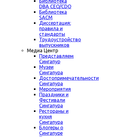
Библиотека
DBA CEO/CDO
Библиотека
SACM
Диссертация:
правила и
стандарты
Трудоустройство
выпускников
Медиа Центр
Представляем
Сингапур
Музеи
Сингапура
Достопримечательности
Сингапура
Мероприятия
Праздники и
Фестивали
Сингапура
Рестораны и
кухня
Сингапура
Блогеры о
Сингапуре