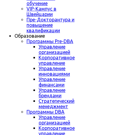
обучение
VIP-Кампус в
Швейцарии
Пре-Докторантура и
повышение
квалификации
Образование
Программы Pre-DBA
Управление
организацией
Корпоративное
управление
Управление
инновациями
Управление
финансами
Управление
брендами
Стратегический
менеджмент
Программы DBA
Управление
организацией
Корпоративное
управление