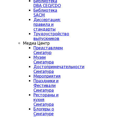
Библиотека
DBA CEO/CDO
Библиотека
SACM
Диссертация:
правила и
стандарты
Трудоустройство
выпускников
Медиа Центр
Представляем
Сингапур
Музеи
Сингапура
Достопримечательности
Сингапура
Мероприятия
Праздники и
Фестивали
Сингапура
Рестораны и
кухня
Сингапура
Блогеры о
Сингапуре