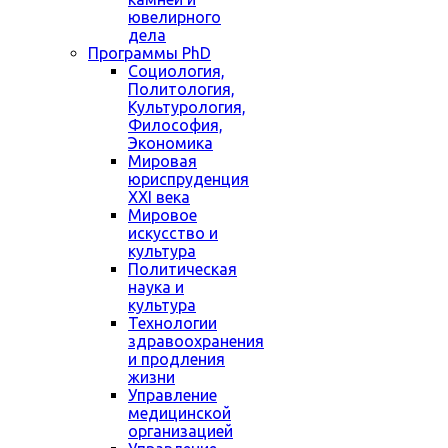
ювелирного
дела
Программы PhD
Социология,
Политология,
Культурология,
Философия,
Экономика
Мировая
юриспруденция
XXI века
Мировое
искусство и
культура
Политическая
наука и
культура
Технологии
здравоохранения
и продления
жизни
Управление
медицинской
организацией