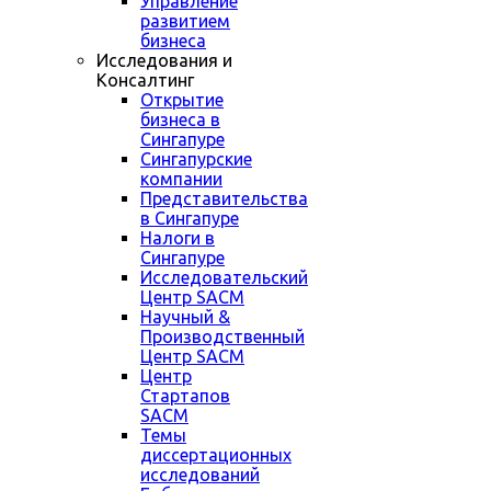
Управление
развитием
бизнеса
Исследования и
Консалтинг
Открытие
бизнеса в
Сингапуре
Сингапурские
компании
Представительства
в Сингапуре
Налоги в
Сингапуре
Исследовательский
Центр SACM
Научный &
Производственный
Центр SACM
Центр
Стартапов
SACM
Темы
диссертационных
исследований