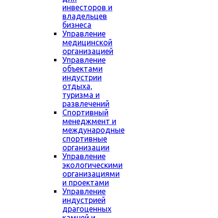
инвесторов и
владельцев
бизнеса
Управление
медицинской
организацией
Управление
объектами
индустрии
отдыха,
туризма и
развлечений
Спортивный
менеджмент и
международные
спортивные
организации
Управление
экологическими
организациями
и проектами
Управление
индустрией
драгоценных
камней и