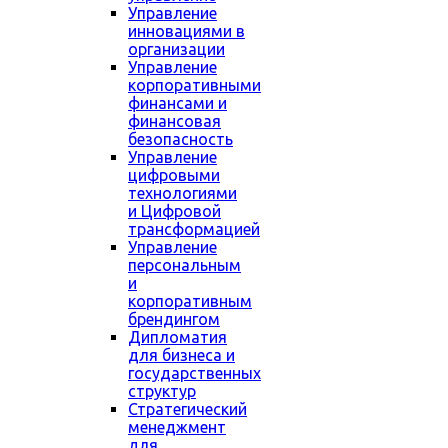
Управление
инновациями в
организации
Управление
корпоративными
финансами и
финансовая
безопасность
Управление
цифровыми
технологиями
и Цифровой
трансформацией
Управление
персональным
и
корпоративным
брендингом
Дипломатия
для бизнеса и
государственных
структур
Стратегический
менеджмент
для