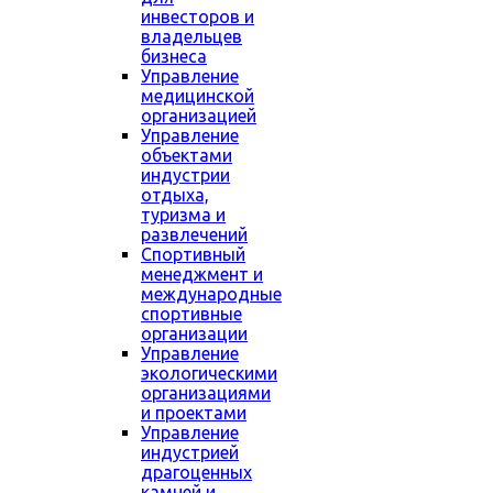
инвесторов и
владельцев
бизнеса
Управление
медицинской
организацией
Управление
объектами
индустрии
отдыха,
туризма и
развлечений
Спортивный
менеджмент и
международные
спортивные
организации
Управление
экологическими
организациями
и проектами
Управление
индустрией
драгоценных
камней и