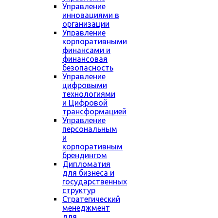
Управление
инновациями в
организации
Управление
корпоративными
финансами и
финансовая
безопасность
Управление
цифровыми
технологиями
и Цифровой
трансформацией
Управление
персональным
и
корпоративным
брендингом
Дипломатия
для бизнеса и
государственных
структур
Стратегический
менеджмент
для