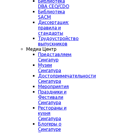
Библиотека
DBA CEO/CDO
Библиотека
SACM
Диссертация:
правила и
стандарты
Трудоустройство
выпускников
Медиа Центр
Представляем
Сингапур
Музеи
Сингапура
Достопримечательности
Сингапура
Мероприятия
Праздники и
Фестивали
Сингапура
Рестораны и
кухня
Сингапура
Блогеры о
Сингапуре