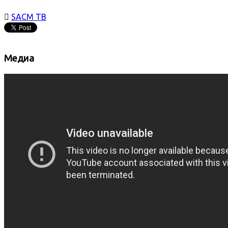

SACM ТВ
Медиа