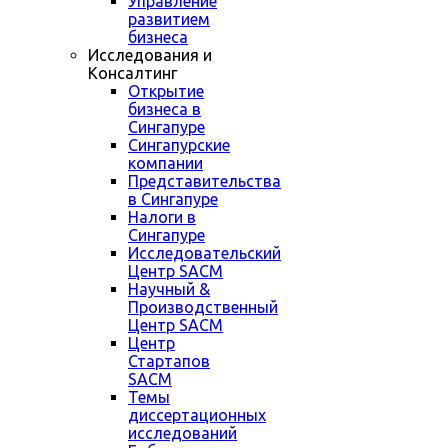
Управление
развитием
бизнеса
Исследования и
Консалтинг
Открытие
бизнеса в
Сингапуре
Сингапурские
компании
Представительства
в Сингапуре
Налоги в
Сингапуре
Исследовательский
Центр SACM
Научный &
Производственный
Центр SACM
Центр
Стартапов
SACM
Темы
диссертационных
исследований