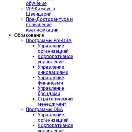
обучение
VIP-Кампус в
Швейцарии
Пре-Докторантура и
повышение
квалификации
Образование
Программы Pre-DBA
Управление
организацией
Корпоративное
управление
Управление
инновациями
Управление
финансами
Управление
брендами
Стратегический
менеджмент
Программы DBA
Управление
организацией
Корпоративное
управление