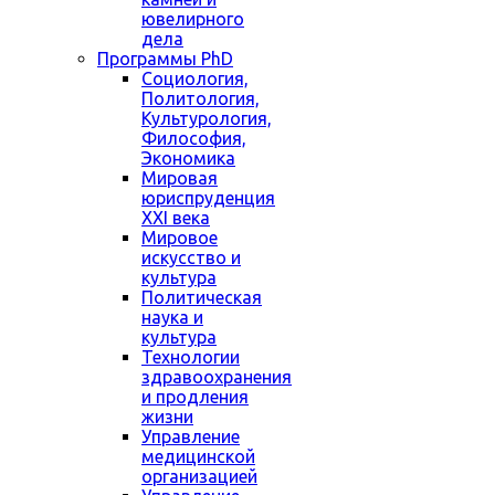
ювелирного
дела
Программы PhD
Социология,
Политология,
Культурология,
Философия,
Экономика
Мировая
юриспруденция
XXI века
Мировое
искусство и
культура
Политическая
наука и
культура
Технологии
здравоохранения
и продления
жизни
Управление
медицинской
организацией