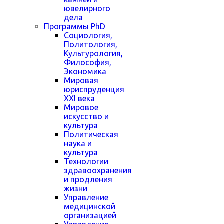
ювелирного
дела
Программы PhD
Социология,
Политология,
Культурология,
Философия,
Экономика
Мировая
юриспруденция
XXI века
Мировое
искусство и
культура
Политическая
наука и
культура
Технологии
здравоохранения
и продления
жизни
Управление
медицинской
организацией