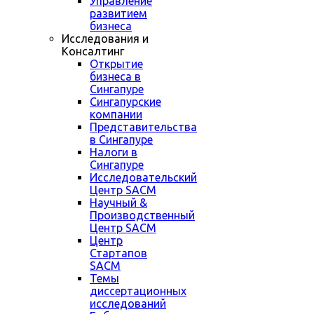
Управление
развитием
бизнеса
Исследования и
Консалтинг
Открытие
бизнеса в
Сингапуре
Сингапурские
компании
Представительства
в Сингапуре
Налоги в
Сингапуре
Исследовательский
Центр SACM
Научный &
Производственный
Центр SACM
Центр
Стартапов
SACM
Темы
диссертационных
исследований