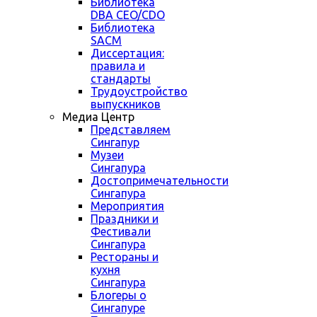
Библиотека
DBA CEO/CDO
Библиотека
SACM
Диссертация:
правила и
стандарты
Трудоустройство
выпускников
Медиа Центр
Представляем
Сингапур
Музеи
Сингапура
Достопримечательности
Сингапура
Мероприятия
Праздники и
Фестивали
Сингапура
Рестораны и
кухня
Сингапура
Блогеры о
Сингапуре