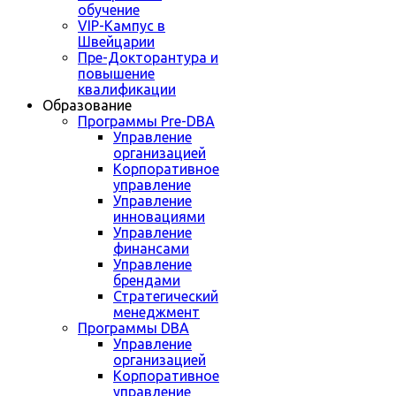
обучение
VIP-Кампус в
Швейцарии
Пре-Докторантура и
повышение
квалификации
Образование
Программы Pre-DBA
Управление
организацией
Корпоративное
управление
Управление
инновациями
Управление
финансами
Управление
брендами
Стратегический
менеджмент
Программы DBA
Управление
организацией
Корпоративное
управление