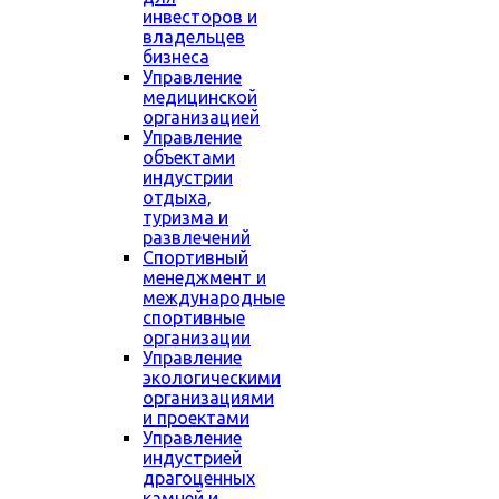
инвесторов и
владельцев
бизнеса
Управление
медицинской
организацией
Управление
объектами
индустрии
отдыха,
туризма и
развлечений
Спортивный
менеджмент и
международные
спортивные
организации
Управление
экологическими
организациями
и проектами
Управление
индустрией
драгоценных
камней и