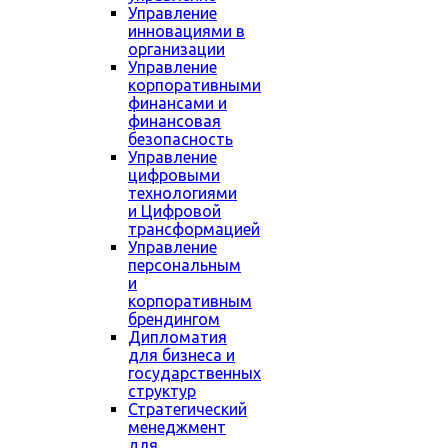
Управление
инновациями в
организации
Управление
корпоративными
финансами и
финансовая
безопасность
Управление
цифровыми
технологиями
и Цифровой
трансформацией
Управление
персональным
и
корпоративным
брендингом
Дипломатия
для бизнеса и
государственных
структур
Стратегический
менеджмент
для