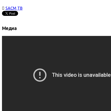

SACM ТВ
Медиа