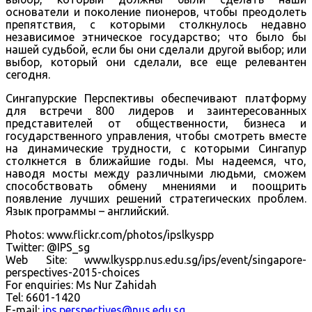
основатели и поколение пионеров, чтобы преодолеть
препятствия, с которыми столкнулось недавно
независимое этническое государство; что было бы
нашей судьбой, если бы они сделали другой выбор; или
выбор, который они сделали, все еще релевантен
сегодня.
Сингапурские Перспективы обеспечивают платформу
для встречи 800 лидеров и заинтересованных
представителей от общественности, бизнеса и
государственного управления, чтобы смотреть вместе
на динамические трудности, с которыми Сингапур
столкнется в ближайшие годы. Мы надеемся, что,
наводя мосты между различными людьми, сможем
способствовать обмену мнениями и поощрить
появление лучших решений стратегических проблем.
Язык программы – английский.
Photos: www.flickr.com/photos/ipslkyspp
Twitter: @IPS_sg
Web Site: www.lkyspp.nus.edu.sg/ips/event/singapore-
perspectives-2015-choices
For enquiries: Ms Nur Zahidah
Tel: 6601-1420
E-mail:
ips.perspectives@nus.edu.sg