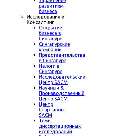
Управление
развитием
бизнеса
Исследования и
Консалтинг
Открытие
бизнеса в
Сингапуре
Сингапурские
компании
Представительства
в Сингапуре
Налоги в
Сингапуре
Исследовательский
Центр SACM
Научный &
Производственный
Центр SACM
Центр
Стартапов
SACM
Темы
диссертационных
исследований