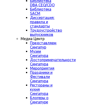
Библиотека
DBA CEO/CDO
Библиотека
SACM
Диссертация:
правила и
стандарты
Трудоустройство
выпускников
Медиа Центр
Представляем
Сингапур
Музеи
Сингапура
Достопримечательности
Сингапура
Мероприятия
Праздники и
Фестивали
Сингапура
Рестораны и
кухня
Сингапура
Блогеры о
Сингапуре