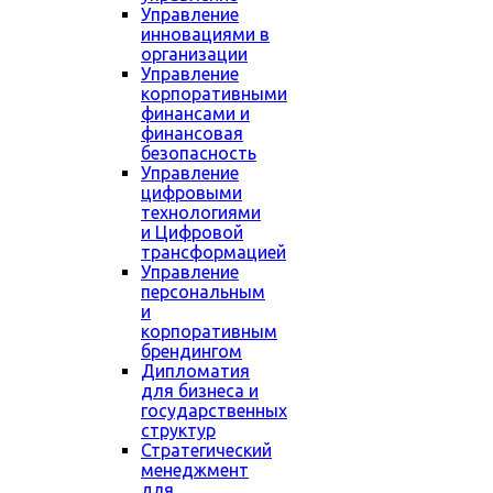
Управление
инновациями в
организации
Управление
корпоративными
финансами и
финансовая
безопасность
Управление
цифровыми
технологиями
и Цифровой
трансформацией
Управление
персональным
и
корпоративным
брендингом
Дипломатия
для бизнеса и
государственных
структур
Стратегический
менеджмент
для