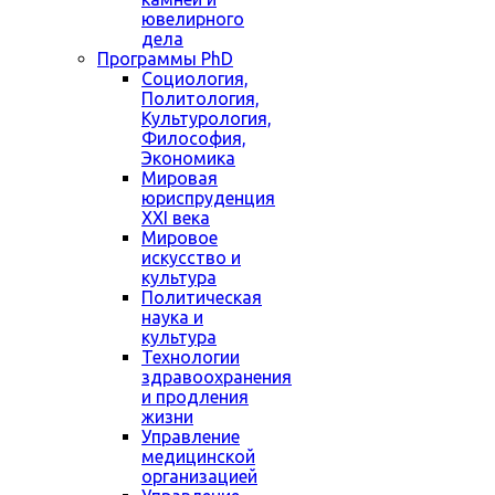
ювелирного
дела
Программы PhD
Социология,
Политология,
Культурология,
Философия,
Экономика
Мировая
юриспруденция
XXI века
Мировое
искусство и
культура
Политическая
наука и
культура
Технологии
здравоохранения
и продления
жизни
Управление
медицинской
организацией