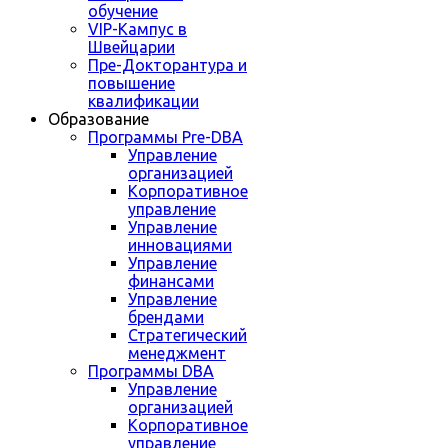
обучение
VIP-Кампус в
Швейцарии
Пре-Докторантура и
повышение
квалификации
Образование
Программы Pre-DBA
Управление
организацией
Корпоративное
управление
Управление
инновациями
Управление
финансами
Управление
брендами
Стратегический
менеджмент
Программы DBA
Управление
организацией
Корпоративное
управление