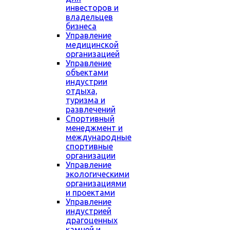
инвесторов и
владельцев
бизнеса
Управление
медицинской
организацией
Управление
объектами
индустрии
отдыха,
туризма и
развлечений
Спортивный
менеджмент и
международные
спортивные
организации
Управление
экологическими
организациями
и проектами
Управление
индустрией
драгоценных
камней и