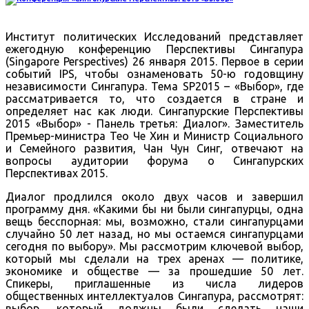
Институт политических Исследований представляет
ежегодную конференцию Перспективы Сингапура
(Singapore Perspectives) 26 января 2015. Первое в серии
событий IPS, чтобы ознаменовать 50-ю годовщину
независимости Сингапура. Тема SP2015 – «Выбор», где
рассматривается то, что создается в стране и
определяет нас как люди. Сингапурские Перспективы
2015 «Выбор» - Панель третья: Диалог». Заместитель
Премьер-министра Тео Че Хин и Министр Социального
и Семейного развития, Чан Чун Синг, отвечают на
вопросы аудитории форума о Сингапурских
Перспективах 2015.
Диалог продлился около двух часов и завершил
программу дня. «Какими бы ни были сингапурцы, одна
вещь бесспорная: мы, возможно, стали сингапурцами
случайно 50 лет назад, но мы остаемся сингапурцами
сегодня по выбору». Мы рассмотрим ключевой выбор,
который мы сделали на трех аренах — политике,
экономике и обществе — за прошедшие 50 лет.
Спикеры, приглашенные из числа лидеров
общественных интеллектуалов Сингапура, рассмотрят:
выбор, который должны были сделать наши