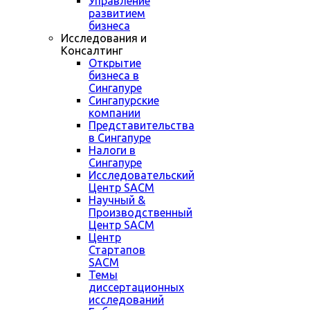
Управление
развитием
бизнеса
Исследования и
Консалтинг
Открытие
бизнеса в
Сингапуре
Сингапурские
компании
Представительства
в Сингапуре
Налоги в
Сингапуре
Исследовательский
Центр SACM
Научный &
Производственный
Центр SACM
Центр
Стартапов
SACM
Темы
диссертационных
исследований