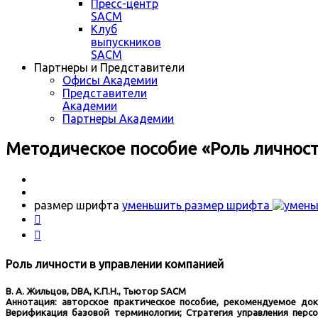
Пресс-центр
SACM
Клуб
выпускников
SACM
Партнеры и Представители
Офисы Академии
Представители
Академии
Партнеры Академии
Методическое пособие «Роль личност
размер шрифта
уменьшить размер шрифта


Роль личности в управлении компанией
В. А. Жильцов, DBA, К.П.Н., Тьютор SACM
Аннотация: авторское практическое пособие, рекомендуемое до
Верификация базовой терминологии; Стратегия управления персо