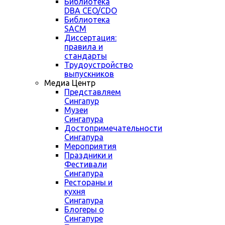
Библиотека
DBA CEO/CDO
Библиотека
SACM
Диссертация:
правила и
стандарты
Трудоустройство
выпускников
Медиа Центр
Представляем
Сингапур
Музеи
Сингапура
Достопримечательности
Сингапура
Мероприятия
Праздники и
Фестивали
Сингапура
Рестораны и
кухня
Сингапура
Блогеры о
Сингапуре