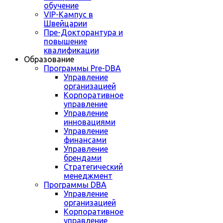
обучение
VIP-Кампус в
Швейцарии
Пре-Докторантура и
повышение
квалификации
Образование
Программы Pre-DBA
Управление
организацией
Корпоративное
управление
Управление
инновациями
Управление
финансами
Управление
брендами
Стратегический
менеджмент
Программы DBA
Управление
организацией
Корпоративное
управление