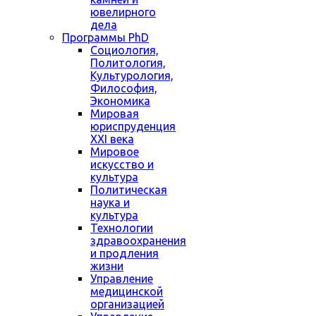
ювелирного
дела
Программы PhD
Социология,
Политология,
Культурология,
Философия,
Экономика
Мировая
юриспруденция
XXI века
Мировое
искусство и
культура
Политическая
наука и
культура
Технологии
здравоохранения
и продления
жизни
Управление
медицинской
организацией