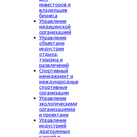
инвесторов и
владельцев
бизнеса
Управление
медицинской
организацией
Управление
объектами
индустрии
отдыха,
туризма и
развлечений
Спортивный
менеджмент и
международные
спортивные
организации
Управление
экологическими
организациями
и проектами
Управление
индустрией
драгоценных
камней и