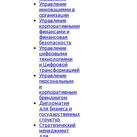
Управление
инновациями в
организации
Управление
корпоративными
финансами и
финансовая
безопасность
Управление
цифровыми
технологиями
и Цифровой
трансформацией
Управление
персональным
и
корпоративным
брендингом
Дипломатия
для бизнеса и
государственных
структур
Стратегический
менеджмент
для